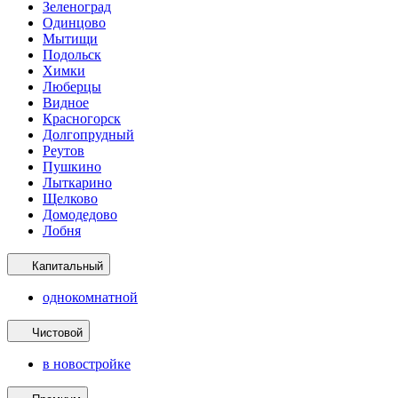
Зеленоград
Одинцово
Мытищи
Подольск
Химки
Люберцы
Видное
Красногорск
Долгопрудный
Реутов
Пушкино
Лыткарино
Щелково
Домодедово
Лобня
Капитальный
однокомнатной
Чистовой
в новостройке