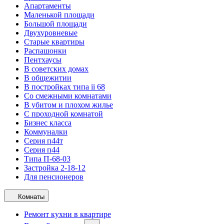
Апартаменты
Маленькой площади
Большой площади
Двухуровневые
Старые квартиры
Распашонки
Пентхаусы
В советских домах
В общежитии
В постройках типа ii 68
Со смежными комнатами
В убитом и плохом жилье
С проходной комнатой
Бизнес класса
Коммуналки
Серия п44т
Серия п44
Типа П-68-03
Застройка 2-18-12
Для пенсионеров
Комнаты
Ремонт кухни в квартире