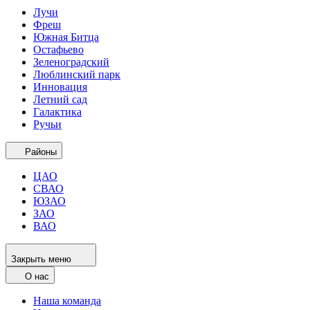
Лучи
Фреш
Южная Битца
Остафьево
Зеленоградский
Люблинский парк
Инновация
Летний сад
Галактика
Ручьи
Районы
ЦАО
СВАО
ЮЗАО
ЗАО
ВАО
Закрыть меню
О нас
Наша команда