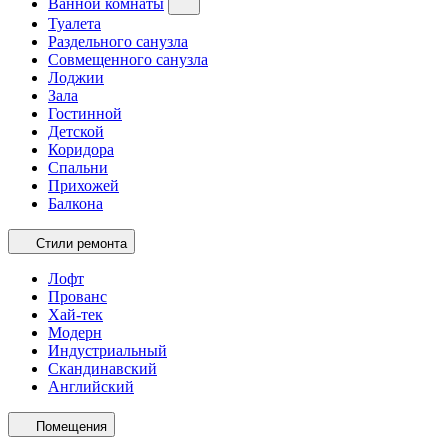
Ванной комнаты
Туалета
Раздельного санузла
Совмещенного санузла
Лоджии
Зала
Гостинной
Детской
Коридора
Спальни
Прихожей
Балкона
Стили ремонта
Лофт
Прованс
Хай-тек
Модерн
Индустриальный
Скандинавский
Английский
Помещения