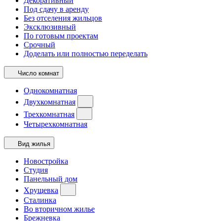
Декоративный
Под сдачу в аренду
Без отселения жильцов
Эксклюзивный
По готовым проектам
Срочный
Доделать или полностью переделать
Число комнат
Однокомнатная
Двухкомнатная
Трехкомнатная
Четырехкомнатная
Вид жилья
Новостройка
Студия
Панельный дом
Хрущевка
Сталинка
Во вторичном жилье
Брежневка