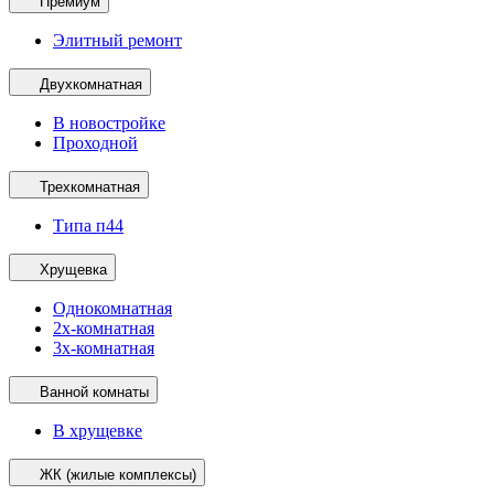
Премиум
Элитный ремонт
Двухкомнатная
В новостройке
Проходной
Трехкомнатная
Типа п44
Хрущевка
Однокомнатная
2х-комнатная
3х-комнатная
Ванной комнаты
В хрущевке
ЖК (жилые комплексы)