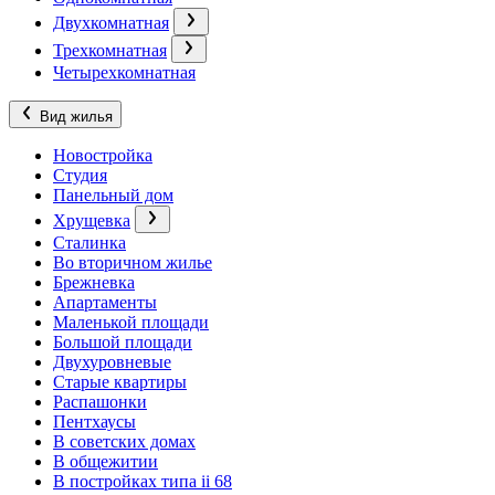
Двухкомнатная
Трехкомнатная
Четырехкомнатная
Вид жилья
Новостройка
Студия
Панельный дом
Хрущевка
Сталинка
Во вторичном жилье
Брежневка
Апартаменты
Маленькой площади
Большой площади
Двухуровневые
Старые квартиры
Распашонки
Пентхаусы
В советских домах
В общежитии
В постройках типа ii 68