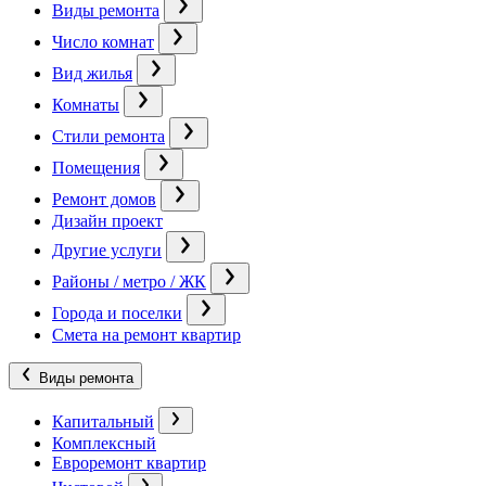
Виды ремонта
Число комнат
Вид жилья
Комнаты
Стили ремонта
Помещения
Ремонт домов
Дизайн проект
Другие услуги
Районы / метро / ЖК
Города и поселки
Смета на ремонт квартир
Виды ремонта
Капитальный
Комплексный
Евроремонт квартир