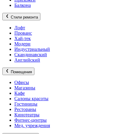
Балкона
Стили ремонта
Лофт
Прованс
Хай-тек
Модерн
Индустриальный
Скандинавский
Английский
Помещения
Офисы
Магазины
Кафе
Салоны красоты
Гостиницы
Рестораны
Кинотеатры
Фитнес-центры
Мед. учреждения