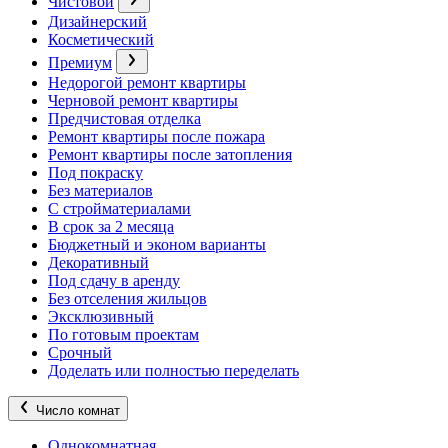
Чистовой
Дизайнерский
Косметический
Премиум
Недорогой ремонт квартиры
Черновой ремонт квартиры
Предчистовая отделка
Ремонт квартиры после пожара
Ремонт квартиры после затопления
Под покраску
Без материалов
С стройматериалами
В срок за 2 месяца
Бюджетный и эконом варианты
Декоративный
Под сдачу в аренду
Без отселения жильцов
Эксклюзивный
По готовым проектам
Срочный
Доделать или полностью переделать
Число комнат
Однокомнатная