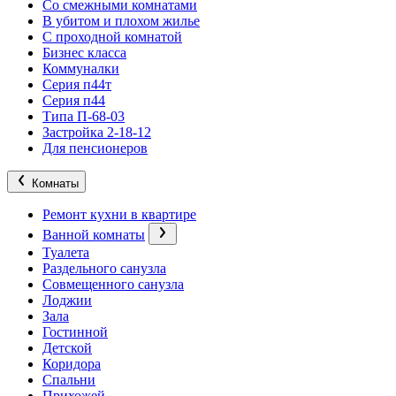
Со смежными комнатами
В убитом и плохом жилье
С проходной комнатой
Бизнес класса
Коммуналки
Серия п44т
Серия п44
Типа П-68-03
Застройка 2-18-12
Для пенсионеров
Комнаты
Ремонт кухни в квартире
Ванной комнаты
Туалета
Раздельного санузла
Совмещенного санузла
Лоджии
Зала
Гостинной
Детской
Коридора
Спальни
Прихожей