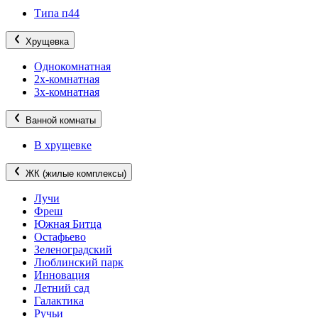
Типа п44
Хрущевка
Однокомнатная
2х-комнатная
3х-комнатная
Ванной комнаты
В хрущевке
ЖК (жилые комплексы)
Лучи
Фреш
Южная Битца
Остафьево
Зеленоградский
Люблинский парк
Инновация
Летний сад
Галактика
Ручьи