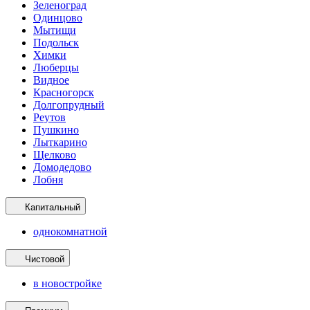
Зеленоград
Одинцово
Мытищи
Подольск
Химки
Люберцы
Видное
Красногорск
Долгопрудный
Реутов
Пушкино
Лыткарино
Щелково
Домодедово
Лобня
Капитальный
однокомнатной
Чистовой
в новостройке