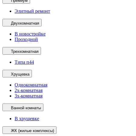
Премиум
Элитный ремонт
Двухкомнатная
В новостройке
Проходной
Трехкомнатная
Типа п44
Хрущевка
Однокомнатная
2х-комнатная
3х-комнатная
Ванной комнаты
В хрущевке
ЖК (жилые комплексы)