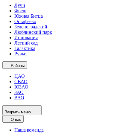
Лучи
Фреш
Южная Битца
Остафьево
Зеленоградский
Люблинский парк
Инновация
Летний сад
Галактика
Ручьи
Районы
ЦАО
СВАО
ЮЗАО
ЗАО
ВАО
Закрыть меню
О нас
Наша команда