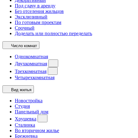
Декоративный
Под сдачу в аренду
Без отселения жильцов
Эксклюзивный
По готовым проектам
Срочный
Доделать или полностью переделать
Число комнат
Однокомнатная
Двухкомнатная
Трехкомнатная
Четырехкомнатная
Вид жилья
Новостройка
Студия
Панельный дом
Хрущевка
Сталинка
Во вторичном жилье
Брежневка