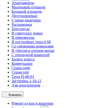
Апартаменты
Маленькой площади
Большой площади
Двухуровневые
Старые квартиры
Распашонки
Пентхаусы
В советских домах
В общежитии
В постройках типа ii 68
Со смежными комнатами
В убитом и плохом жилье
С проходной комнатой
Бизнес класса
Коммуналки
Серия п44т
Серия п44
Типа П-68-03
Застройка 2-18-12
Для пенсионеров
Комнаты
Ремонт кухни в квартире