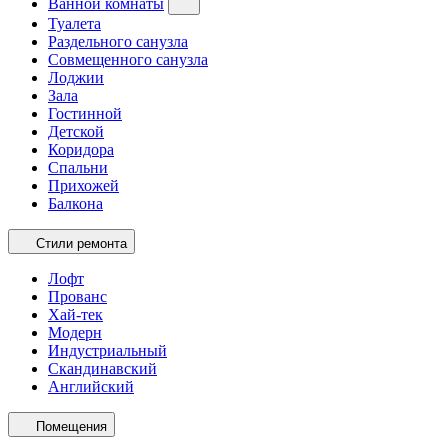
Ванной комнаты
Туалета
Раздельного санузла
Совмещенного санузла
Лоджии
Зала
Гостинной
Детской
Коридора
Спальни
Прихожей
Балкона
Стили ремонта
Лофт
Прованс
Хай-тек
Модерн
Индустриальный
Скандинавский
Английский
Помещения