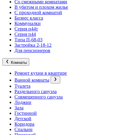
Со смежными комнатами
В убитом и плохом жилье
С проходной комнатой
Бизнес класса
Коммуналки
Серия п44т
Серия п44
Типа П-68-03
Застройка 2-18-12
Для пенсионеров
Комнаты
Ремонт кухни в квартире
Ванной комнаты
Туалета
Раздельного санузла
Совмещенного санузла
Лоджии
Зала
Гостинной
Детской
Коридора
Спальни
Прихожей