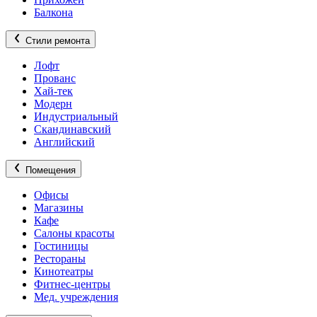
Балкона
Стили ремонта
Лофт
Прованс
Хай-тек
Модерн
Индустриальный
Скандинавский
Английский
Помещения
Офисы
Магазины
Кафе
Салоны красоты
Гостиницы
Рестораны
Кинотеатры
Фитнес-центры
Мед. учреждения