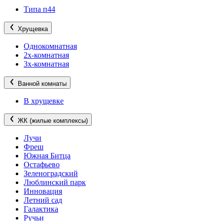
Типа п44
Хрущевка
Однокомнатная
2х-комнатная
3х-комнатная
Ванной комнаты
В хрущевке
ЖК (жилые комплексы)
Лучи
Фреш
Южная Битца
Остафьево
Зеленоградский
Люблинский парк
Инновация
Летний сад
Галактика
Ручьи