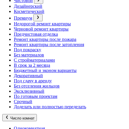
Чистовой
Дизайнерский
Косметический
Премиум
Недорогой ремонт квартиры
Черновой ремонт квартиры
Предчистовая отделка
Ремонт квартиры после пожара
Ремонт квартиры после затопления
Под покраску
Без материалов
С стройматериалами
В срок за 2 месяца
Бюджетный и эконом варианты
Декоративный
Под сдачу в аренду
Без отселения жильцов
Эксклюзивный
По готовым проектам
Срочный
Доделать или полностью переделать
Число комнат
Однокомнатная