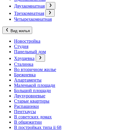
Двухкомнатная
Трехкомнатная
Четырехкомнатная
Вид жилья
Новостройка
Студия
Панельный дом
Хрущевка
Сталинка
Во вторичном жилье
Брежневка
Апартаменты
Маленькой площади
Большой площади
Двухуровневые
Старые квартиры
Распашонки
Пентхаусы
В советских домах
В общежитии
В постройках типа ii 68