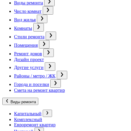
Виды ремонта
Число комнат
Вид жилья
Комнаты
Стили ремонта
Помещения
Ремонт домов
Дизайн проект
Другие услуги
Районы / метро / ЖК
Города и поселки
Смета на ремонт квартир
Виды ремонта
Капитальный
Комплексный
Евроремонт квартир