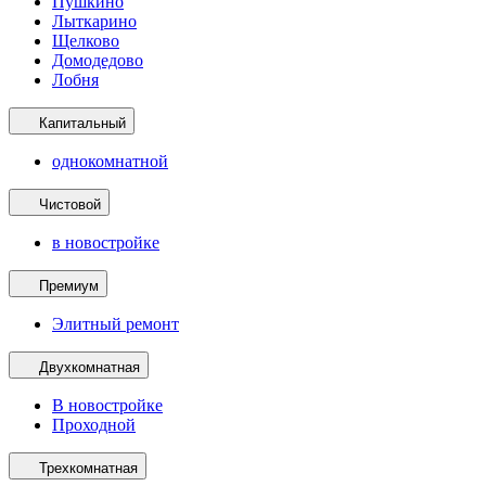
Пушкино
Лыткарино
Щелково
Домодедово
Лобня
Капитальный
однокомнатной
Чистовой
в новостройке
Премиум
Элитный ремонт
Двухкомнатная
В новостройке
Проходной
Трехкомнатная