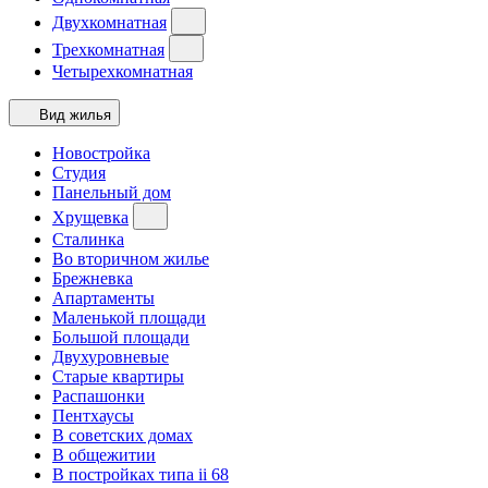
Двухкомнатная
Трехкомнатная
Четырехкомнатная
Вид жилья
Новостройка
Студия
Панельный дом
Хрущевка
Сталинка
Во вторичном жилье
Брежневка
Апартаменты
Маленькой площади
Большой площади
Двухуровневые
Старые квартиры
Распашонки
Пентхаусы
В советских домах
В общежитии
В постройках типа ii 68