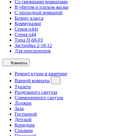
Со смежными комнатами
В убитом и плохом жилье
С проходной комнатой
Бизнес класса
Коммуналки
Серия п44т
Серия п44
Типа П-68-03
Застройка 2-18-12
Для пенсионеров
Комнаты
Ремонт кухни в квартире
Ванной комнаты
Туалета
Раздельного санузла
Совмещенного санузла
Лоджии
Зала
Гостинной
Детской
Коридора
Спальни
Прихожей