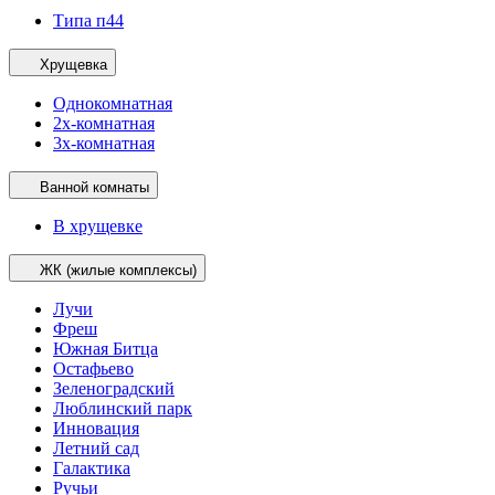
Типа п44
Хрущевка
Однокомнатная
2х-комнатная
3х-комнатная
Ванной комнаты
В хрущевке
ЖК (жилые комплексы)
Лучи
Фреш
Южная Битца
Остафьево
Зеленоградский
Люблинский парк
Инновация
Летний сад
Галактика
Ручьи