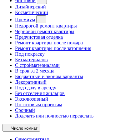
Чистовой
Дизайнерский
Косметический
Премиум
Недорогой ремонт квартиры
Черновой ремонт квартиры
Предчистовая отделка
Ремонт квартиры после пожара
Ремонт квартиры после затопления
Под покраску
Без материалов
С стройматериалами
В срок за 2 месяца
Бюджетный и эконом варианты
Декоративный
Под сдачу в аренду
Без отселения жильцов
Эксклюзивный
По готовым проектам
Срочный
Доделать или полностью переделать
Число комнат
Однокомнатная