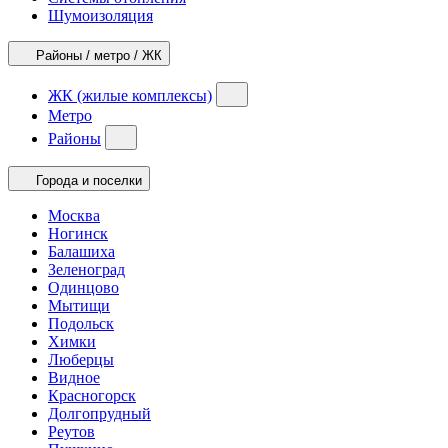
Шумоизоляция
Районы / метро / ЖК
ЖК (жилые комплексы)
Метро
Районы
Города и поселки
Москва
Ногинск
Балашиха
Зеленоград
Одинцово
Мытищи
Подольск
Химки
Люберцы
Видное
Красногорск
Долгопрудный
Реутов