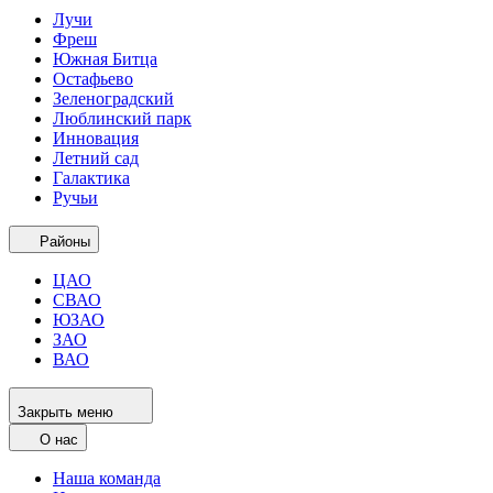
Лучи
Фреш
Южная Битца
Остафьево
Зеленоградский
Люблинский парк
Инновация
Летний сад
Галактика
Ручьи
Районы
ЦАО
СВАО
ЮЗАО
ЗАО
ВАО
Закрыть меню
О нас
Наша команда