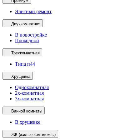
Премиум
Элитный ремонт
Двухкомнатная
В новостройке
Проходной
Трехкомнатная
Типа п44
Хрущевка
Однокомнатная
2х-комнатная
3х-комнатная
Ванной комнаты
В хрущевке
ЖК (жилые комплексы)