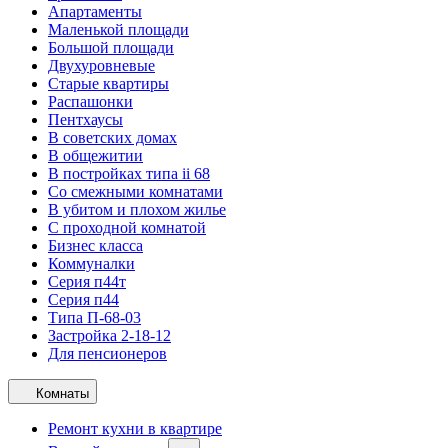
Апартаменты
Маленькой площади
Большой площади
Двухуровневые
Старые квартиры
Распашонки
Пентхаусы
В советских домах
В общежитии
В постройках типа ii 68
Со смежными комнатами
В убитом и плохом жилье
С проходной комнатой
Бизнес класса
Коммуналки
Серия п44т
Серия п44
Типа П-68-03
Застройка 2-18-12
Для пенсионеров
Комнаты
Ремонт кухни в квартире