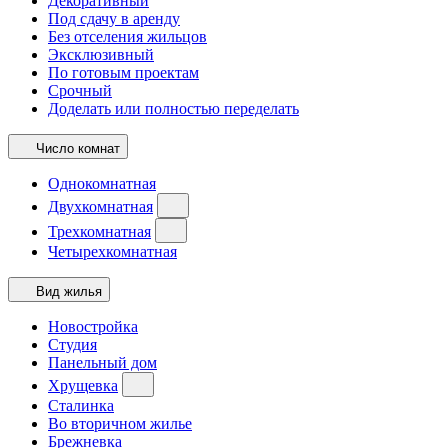
Декоративный
Под сдачу в аренду
Без отселения жильцов
Эксклюзивный
По готовым проектам
Срочный
Доделать или полностью переделать
Число комнат
Однокомнатная
Двухкомнатная
Трехкомнатная
Четырехкомнатная
Вид жилья
Новостройка
Студия
Панельный дом
Хрущевка
Сталинка
Во вторичном жилье
Брежневка