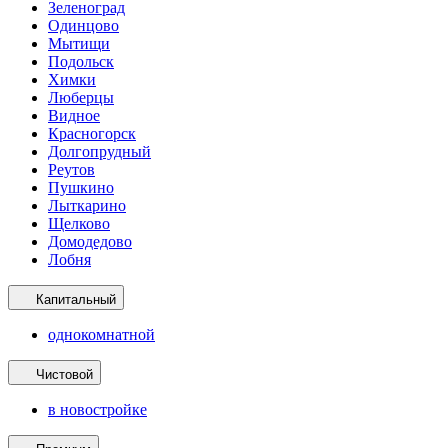
Зеленоград
Одинцово
Мытищи
Подольск
Химки
Люберцы
Видное
Красногорск
Долгопрудный
Реутов
Пушкино
Лыткарино
Щелково
Домодедово
Лобня
Капитальный
однокомнатной
Чистовой
в новостройке