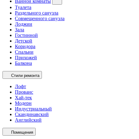
Ванной комнаты
Туалета
Раздельного санузла
Совмещенного санузла
Лоджии
Зала
Гостинной
Детской
Коридора
Спальни
Прихожей
Балкона
Стили ремонта
Лофт
Прованс
Хай-тек
Модерн
Индустриальный
Скандинавский
Английский
Помещения