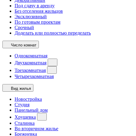
Декоративный
Под сдачу в аренду
Без отселения жильцов
Эксклюзивный
По готовым проектам
Срочный
Доделать или полностью переделать
Число комнат
Однокомнатная
Двухкомнатная
Трехкомнатная
Четырехкомнатная
Вид жилья
Новостройка
Студия
Панельный дом
Хрущевка
Сталинка
Во вторичном жилье
Брежневка