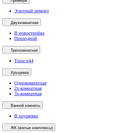
Премиум
Элитный ремонт
Двухкомнатная
В новостройке
Проходной
Трехкомнатная
Типа п44
Хрущевка
Однокомнатная
2х-комнатная
3х-комнатная
Ванной комнаты
В хрущевке
ЖК (жилые комплексы)