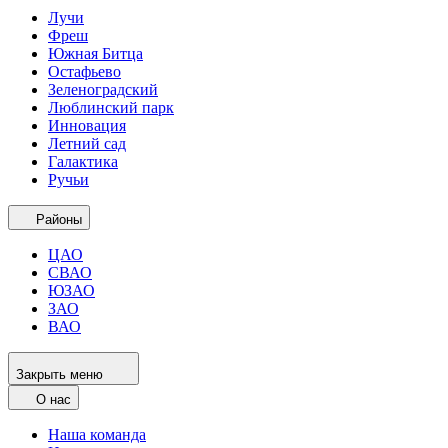
Лучи
Фреш
Южная Битца
Остафьево
Зеленоградский
Люблинский парк
Инновация
Летний сад
Галактика
Ручьи
Районы
ЦАО
СВАО
ЮЗАО
ЗАО
ВАО
Закрыть меню
О нас
Наша команда