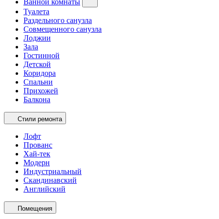
Ванной комнаты
Туалета
Раздельного санузла
Совмещенного санузла
Лоджии
Зала
Гостинной
Детской
Коридора
Спальни
Прихожей
Балкона
Стили ремонта
Лофт
Прованс
Хай-тек
Модерн
Индустриальный
Скандинавский
Английский
Помещения