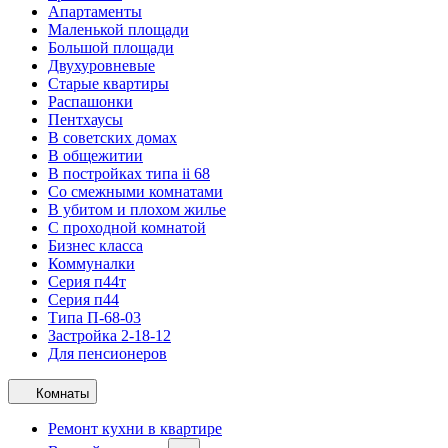
Апартаменты
Маленькой площади
Большой площади
Двухуровневые
Старые квартиры
Распашонки
Пентхаусы
В советских домах
В общежитии
В постройках типа ii 68
Со смежными комнатами
В убитом и плохом жилье
С проходной комнатой
Бизнес класса
Коммуналки
Серия п44т
Серия п44
Типа П-68-03
Застройка 2-18-12
Для пенсионеров
Комнаты
Ремонт кухни в квартире