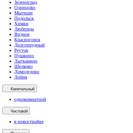
Зеленоград
Одинцово
Мытищи
Подольск
Химки
Люберцы
Видное
Красногорск
Долгопрудный
Реутов
Пушкино
Лыткарино
Щелково
Домодедово
Лобня
Капитальный
однокомнатной
Чистовой
в новостройке