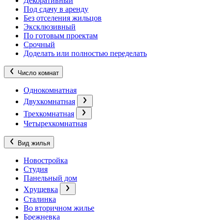
Декоративный
Под сдачу в аренду
Без отселения жильцов
Эксклюзивный
По готовым проектам
Срочный
Доделать или полностью переделать
Число комнат
Однокомнатная
Двухкомнатная
Трехкомнатная
Четырехкомнатная
Вид жилья
Новостройка
Студия
Панельный дом
Хрущевка
Сталинка
Во вторичном жилье
Брежневка