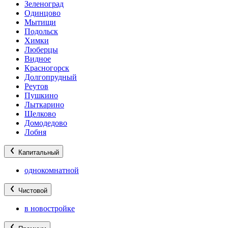
Зеленоград
Одинцово
Мытищи
Подольск
Химки
Люберцы
Видное
Красногорск
Долгопрудный
Реутов
Пушкино
Лыткарино
Щелково
Домодедово
Лобня
Капитальный
однокомнатной
Чистовой
в новостройке