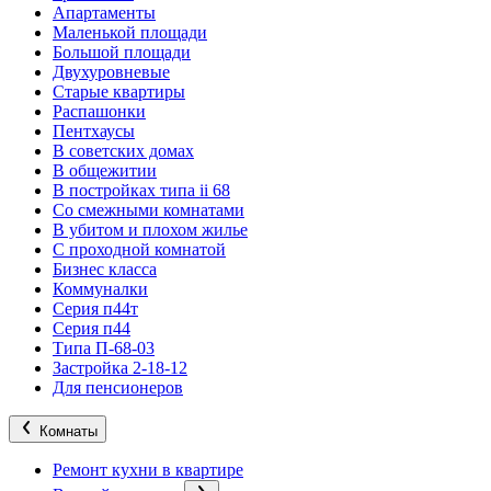
Апартаменты
Маленькой площади
Большой площади
Двухуровневые
Старые квартиры
Распашонки
Пентхаусы
В советских домах
В общежитии
В постройках типа ii 68
Со смежными комнатами
В убитом и плохом жилье
С проходной комнатой
Бизнес класса
Коммуналки
Серия п44т
Серия п44
Типа П-68-03
Застройка 2-18-12
Для пенсионеров
Комнаты
Ремонт кухни в квартире