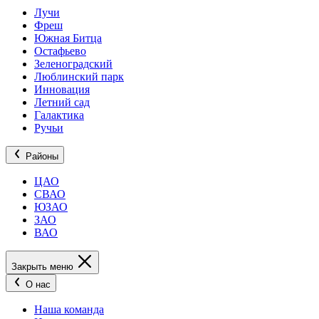
Лучи
Фреш
Южная Битца
Остафьево
Зеленоградский
Люблинский парк
Инновация
Летний сад
Галактика
Ручьи
Районы
ЦАО
СВАО
ЮЗАО
ЗАО
ВАО
Закрыть меню
О нас
Наша команда