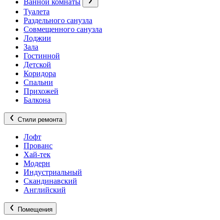
Ванной комнаты
Туалета
Раздельного санузла
Совмещенного санузла
Лоджии
Зала
Гостинной
Детской
Коридора
Спальни
Прихожей
Балкона
Стили ремонта
Лофт
Прованс
Хай-тек
Модерн
Индустриальный
Скандинавский
Английский
Помещения