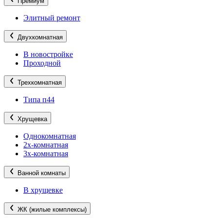
Премиум
Элитный ремонт
Двухкомнатная
В новостройке
Проходной
Трехкомнатная
Типа п44
Хрущевка
Однокомнатная
2х-комнатная
3х-комнатная
Ванной комнаты
В хрущевке
ЖК (жилые комплексы)