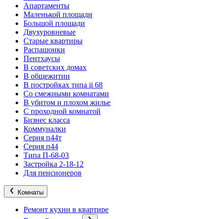
Апартаменты
Маленькой площади
Большой площади
Двухуровневые
Старые квартиры
Распашонки
Пентхаусы
В советских домах
В общежитии
В постройках типа ii 68
Со смежными комнатами
В убитом и плохом жилье
С проходной комнатой
Бизнес класса
Коммуналки
Серия п44т
Серия п44
Типа П-68-03
Застройка 2-18-12
Для пенсионеров
Комнаты
Ремонт кухни в квартире