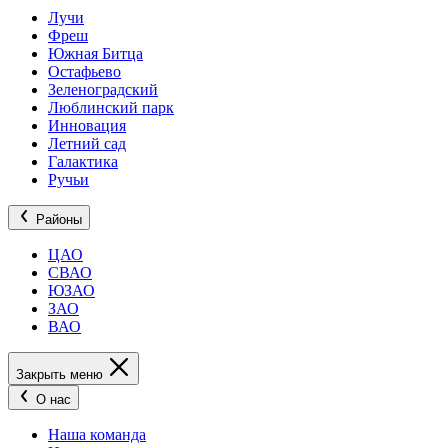
Лучи
Фреш
Южная Битца
Остафьево
Зеленоградский
Люблинский парк
Инновация
Летний сад
Галактика
Ручьи
Районы
ЦАО
СВАО
ЮЗАО
ЗАО
ВАО
Закрыть меню
О нас
Наша команда