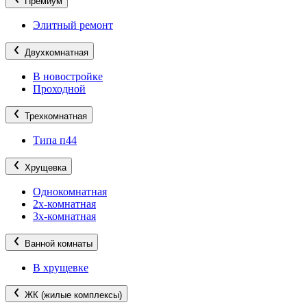
Премиум
Элитный ремонт
Двухкомнатная
В новостройке
Проходной
Трехкомнатная
Типа п44
Хрущевка
Однокомнатная
2х-комнатная
3х-комнатная
Ванной комнаты
В хрущевке
ЖК (жилые комплексы)