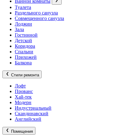
Ванной комнаты
Туалета
Раздельного санузла
Совмещенного санузла
Лоджии
Зала
Гостинной
Детской
Коридора
Спальни
Прихожей
Балкона
Стили ремонта
Лофт
Прованс
Хай-тек
Модерн
Индустриальный
Скандинавский
Английский
Помещения