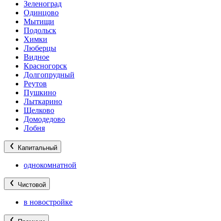
Зеленоград
Одинцово
Мытищи
Подольск
Химки
Люберцы
Видное
Красногорск
Долгопрудный
Реутов
Пушкино
Лыткарино
Щелково
Домодедово
Лобня
Капитальный
однокомнатной
Чистовой
в новостройке