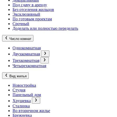
Декоративный
Под сдачу в аренду
Без отселения жильцов
Эксклюзивный
По готовым проектам
Срочный
Доделать или полностью переделать
Число комнат
Однокомнатная
Двухкомнатная
Трехкомнатная
Четырехкомнатная
Вид жилья
Новостройка
Студия
Панельный дом
Хрущевка
Сталинка
Во вторичном жилье
Брежневка