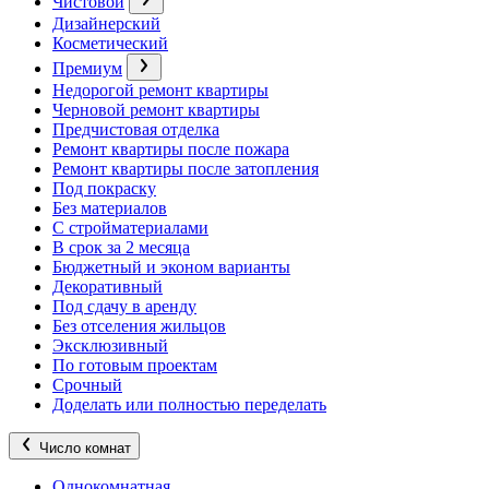
Чистовой
Дизайнерский
Косметический
Премиум
Недорогой ремонт квартиры
Черновой ремонт квартиры
Предчистовая отделка
Ремонт квартиры после пожара
Ремонт квартиры после затопления
Под покраску
Без материалов
С стройматериалами
В срок за 2 месяца
Бюджетный и эконом варианты
Декоративный
Под сдачу в аренду
Без отселения жильцов
Эксклюзивный
По готовым проектам
Срочный
Доделать или полностью переделать
Число комнат
Однокомнатная