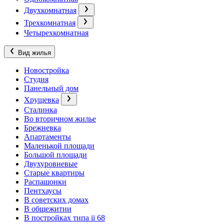
Двухкомнатная
Трехкомнатная
Четырехкомнатная
Вид жилья
Новостройка
Студия
Панельный дом
Хрущевка
Сталинка
Во вторичном жилье
Брежневка
Апартаменты
Маленькой площади
Большой площади
Двухуровневые
Старые квартиры
Распашонки
Пентхаусы
В советских домах
В общежитии
В постройках типа ii 68