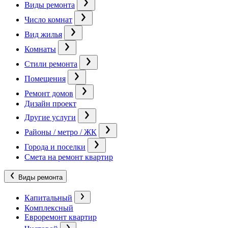
Виды ремонта
Число комнат
Вид жилья
Комнаты
Стили ремонта
Помещения
Ремонт домов
Дизайн проект
Другие услуги
Районы / метро / ЖК
Города и поселки
Смета на ремонт квартир
Виды ремонта
Капитальный
Комплексный
Евроремонт квартир