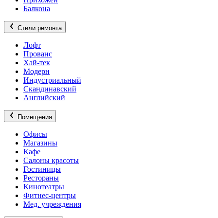
Балкона
Стили ремонта
Лофт
Прованс
Хай-тек
Модерн
Индустриальный
Скандинавский
Английский
Помещения
Офисы
Магазины
Кафе
Салоны красоты
Гостиницы
Рестораны
Кинотеатры
Фитнес-центры
Мед. учреждения