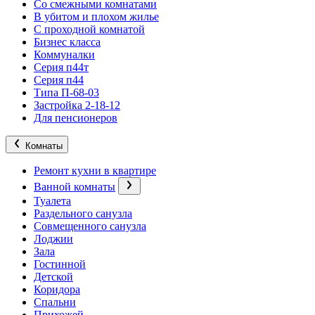
Со смежными комнатами
В убитом и плохом жилье
С проходной комнатой
Бизнес класса
Коммуналки
Серия п44т
Серия п44
Типа П-68-03
Застройка 2-18-12
Для пенсионеров
Комнаты
Ремонт кухни в квартире
Ванной комнаты
Туалета
Раздельного санузла
Совмещенного санузла
Лоджии
Зала
Гостинной
Детской
Коридора
Спальни
Прихожей