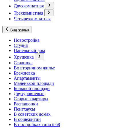
Двухкомнатная
Трехкомнатная
Четырехкомнатная
Вид жилья
Новостройка
Студия
Панельный дом
Хрущевка
Сталинка
Во вторичном жилье
Брежневка
Апартаменты
Маленькой площади
Большой площади
Двухуровневые
Старые квартиры
Распашонки
Пентхаусы
В советских домах
В общежитии
В постройках типа ii 68