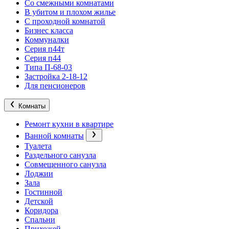
Со смежными комнатами
В убитом и плохом жилье
С проходной комнатой
Бизнес класса
Коммуналки
Серия п44т
Серия п44
Типа П-68-03
Застройка 2-18-12
Для пенсионеров
Комнаты
Ремонт кухни в квартире
Ванной комнаты
Туалета
Раздельного санузла
Совмещенного санузла
Лоджии
Зала
Гостинной
Детской
Коридора
Спальни
Прихожей