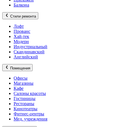
Балкона
Стили ремонта
Лофт
Прованс
Хай-тек
Модерн
Индустриальный
Скандинавский
Английский
Помещения
Офисы
Магазины
Кафе
Салоны красоты
Гостиницы
Рестораны
Кинотеатры
Фитнес-центры
Мед. учреждения