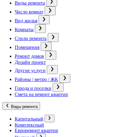
Виды ремонта
Число комнат
Вид жилья
Комнаты
Стили ремонта
Помещения
Ремонт домов
Дизайн проект
Другие услуги
Районы / метро / ЖК
Города и поселки
Смета на ремонт квартир
Виды ремонта
Капитальный
Комплексный
Евроремонт квартир