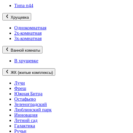
Типа п44
Хрущевка
Однокомнатная
2х-комнатная
3х-комнатная
Ванной комнаты
В хрущевке
ЖК (жилые комплексы)
Лучи
Фреш
Южная Битца
Остафьево
Зеленоградский
Люблинский парк
Инновация
Летний сад
Галактика
Ручьи