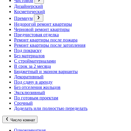
Чистовой
Дизайнерский
Косметический
Премиум
Недорогой ремонт квартиры
Черновой ремонт квартиры
Предчистовая отделка
Ремонт квартиры после пожара
Ремонт квартиры после затопления
Под покраску
Без материалов
С стройматериалами
В срок за 2 месяца
Бюджетный и эконом варианты
Декоративный
Под сдачу в аренду
Без отселения жильцов
Эксклюзивный
По готовым проектам
Срочный
Доделать или полностью переделать
Число комнат
Однокомнатная