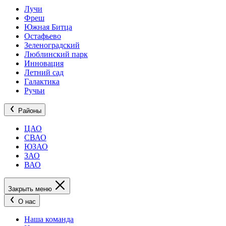
Лучи
Фреш
Южная Битца
Остафьево
Зеленоградский
Люблинский парк
Инновация
Летний сад
Галактика
Ручьи
Районы
ЦАО
СВАО
ЮЗАО
ЗАО
ВАО
Закрыть меню
О нас
Наша команда