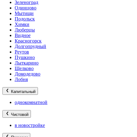
Зеленоград
Одинцово
Мытищи
Подольск
Химки
Люберцы
Видное
Красногорск
Долгопрудный
Реутов
Пушкино
Лыткарино
Щелково
Домодедово
Лобня
Капитальный
однокомнатной
Чистовой
в новостройке