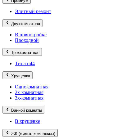
Премиум
Элитный ремонт
Двухкомнатная
В новостройке
Проходной
Трехкомнатная
Типа п44
Хрущевка
Однокомнатная
2х-комнатная
3х-комнатная
Ванной комнаты
В хрущевке
ЖК (жилые комплексы)