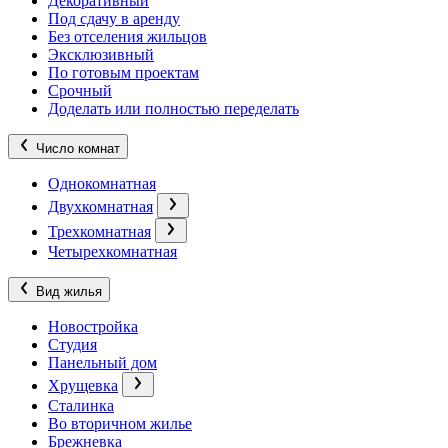
Декоративный
Под сдачу в аренду
Без отселения жильцов
Эксклюзивный
По готовым проектам
Срочный
Доделать или полностью переделать
Число комнат
Однокомнатная
Двухкомнатная
Трехкомнатная
Четырехкомнатная
Вид жилья
Новостройка
Студия
Панельный дом
Хрущевка
Сталинка
Во вторичном жилье
Брежневка