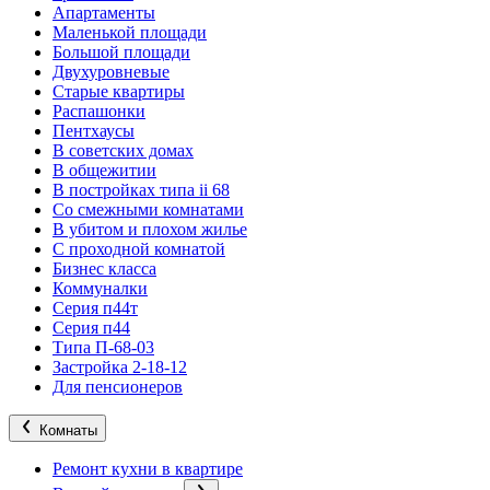
Апартаменты
Маленькой площади
Большой площади
Двухуровневые
Старые квартиры
Распашонки
Пентхаусы
В советских домах
В общежитии
В постройках типа ii 68
Со смежными комнатами
В убитом и плохом жилье
С проходной комнатой
Бизнес класса
Коммуналки
Серия п44т
Серия п44
Типа П-68-03
Застройка 2-18-12
Для пенсионеров
Комнаты
Ремонт кухни в квартире