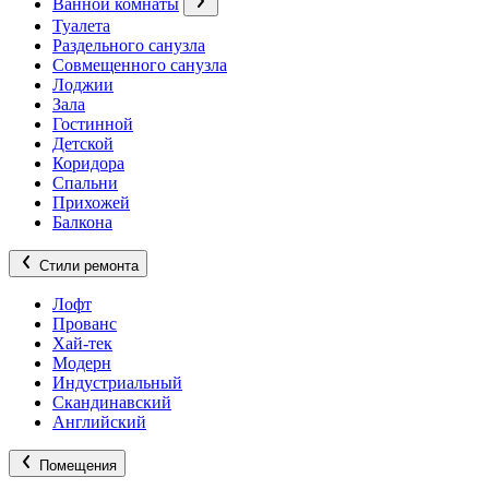
Ванной комнаты
Туалета
Раздельного санузла
Совмещенного санузла
Лоджии
Зала
Гостинной
Детской
Коридора
Спальни
Прихожей
Балкона
Стили ремонта
Лофт
Прованс
Хай-тек
Модерн
Индустриальный
Скандинавский
Английский
Помещения