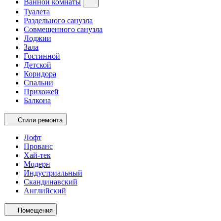
Ванной комнаты
Туалета
Раздельного санузла
Совмещенного санузла
Лоджии
Зала
Гостинной
Детской
Коридора
Спальни
Прихожей
Балкона
Стили ремонта
Лофт
Прованс
Хай-тек
Модерн
Индустриальный
Скандинавский
Английский
Помещения