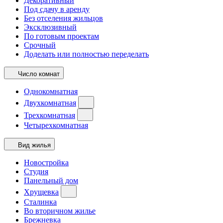
Декоративный
Под сдачу в аренду
Без отселения жильцов
Эксклюзивный
По готовым проектам
Срочный
Доделать или полностью переделать
Число комнат
Однокомнатная
Двухкомнатная
Трехкомнатная
Четырехкомнатная
Вид жилья
Новостройка
Студия
Панельный дом
Хрущевка
Сталинка
Во вторичном жилье
Брежневка