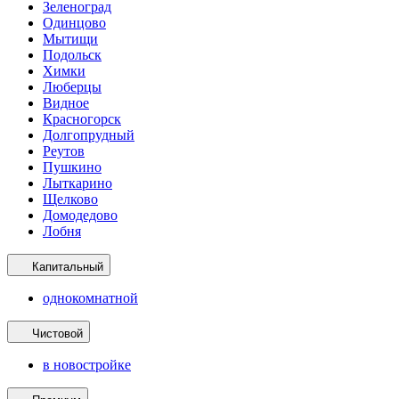
Зеленоград
Одинцово
Мытищи
Подольск
Химки
Люберцы
Видное
Красногорск
Долгопрудный
Реутов
Пушкино
Лыткарино
Щелково
Домодедово
Лобня
Капитальный
однокомнатной
Чистовой
в новостройке