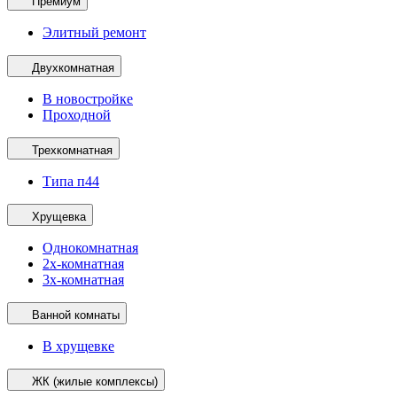
Премиум
Элитный ремонт
Двухкомнатная
В новостройке
Проходной
Трехкомнатная
Типа п44
Хрущевка
Однокомнатная
2х-комнатная
3х-комнатная
Ванной комнаты
В хрущевке
ЖК (жилые комплексы)