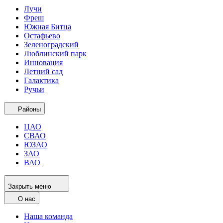
Лучи
Фреш
Южная Битца
Остафьево
Зеленоградский
Люблинский парк
Инновация
Летний сад
Галактика
Ручьи
Районы
ЦАО
СВАО
ЮЗАО
ЗАО
ВАО
Закрыть меню
О нас
Наша команда