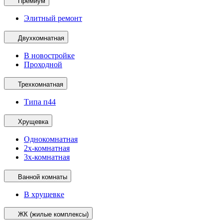
Премиум
Элитный ремонт
Двухкомнатная
В новостройке
Проходной
Трехкомнатная
Типа п44
Хрущевка
Однокомнатная
2х-комнатная
3х-комнатная
Ванной комнаты
В хрущевке
ЖК (жилые комплексы)