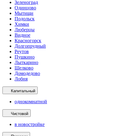
Зеленоград
Одинцово
Мытищи
Подольск
Химки
Люберцы
Видное
Красногорск
Долгопрудный
Реутов
Пушкино
Лыткарино
Щелково
Домодедово
Лобня
Капитальный
однокомнатной
Чистовой
в новостройке