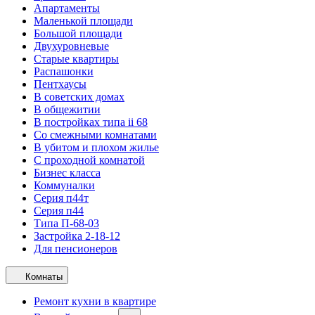
Апартаменты
Маленькой площади
Большой площади
Двухуровневые
Старые квартиры
Распашонки
Пентхаусы
В советских домах
В общежитии
В постройках типа ii 68
Со смежными комнатами
В убитом и плохом жилье
С проходной комнатой
Бизнес класса
Коммуналки
Серия п44т
Серия п44
Типа П-68-03
Застройка 2-18-12
Для пенсионеров
Комнаты
Ремонт кухни в квартире