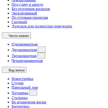
Декоративный
Под сдачу в аренду
Без отселения жильцов
Эксклюзивный
По готовым проектам
Срочный
Доделать или полностью переделать
Число комнат
Однокомнатная
Двухкомнатная
Трехкомнатная
Четырехкомнатная
Вид жилья
Новостройка
Студия
Панельный дом
Хрущевка
Сталинка
Во вторичном жилье
Брежневка