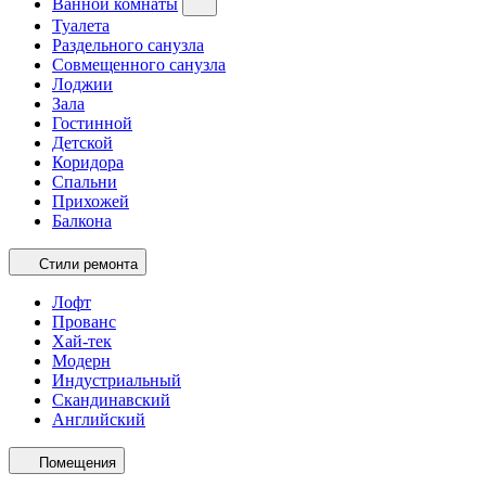
Ванной комнаты
Туалета
Раздельного санузла
Совмещенного санузла
Лоджии
Зала
Гостинной
Детской
Коридора
Спальни
Прихожей
Балкона
Стили ремонта
Лофт
Прованс
Хай-тек
Модерн
Индустриальный
Скандинавский
Английский
Помещения