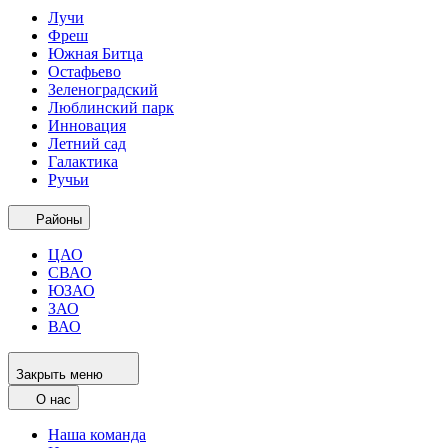
Лучи
Фреш
Южная Битца
Остафьево
Зеленоградский
Люблинский парк
Инновация
Летний сад
Галактика
Ручьи
Районы
ЦАО
СВАО
ЮЗАО
ЗАО
ВАО
Закрыть меню
О нас
Наша команда