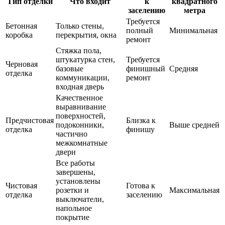
Тип отделки
Что входит
к
квадратного
заселению
метра
Требуется
Бетонная
Только стены,
полный
Минимальная
коробка
перекрытия, окна
ремонт
Стяжка пола,
штукатурка стен,
Требуется
Черновая
базовые
финишный
Средняя
отделка
коммуникации,
ремонт
входная дверь
Качественное
выравнивание
поверхностей,
Предчистовая
Близка к
подоконники,
Выше средней
отделка
финишу
частично
межкомнатные
двери
Все работы
завершены,
установлены
Чистовая
Готова к
розетки и
Максимальная
отделка
заселению
выключатели,
напольное
покрытие