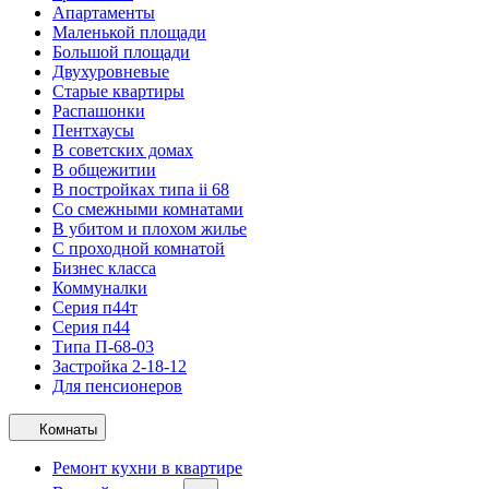
Апартаменты
Маленькой площади
Большой площади
Двухуровневые
Старые квартиры
Распашонки
Пентхаусы
В советских домах
В общежитии
В постройках типа ii 68
Со смежными комнатами
В убитом и плохом жилье
С проходной комнатой
Бизнес класса
Коммуналки
Серия п44т
Серия п44
Типа П-68-03
Застройка 2-18-12
Для пенсионеров
Комнаты
Ремонт кухни в квартире