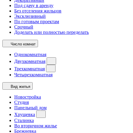
Декоративный
Под сдачу в аренду
Без отселения жильцов
Эксклюзивный
По готовым проектам
Срочный
Доделать или полностью переделать
Число комнат
Однокомнатная
Двухкомнатная
Трехкомнатная
Четырехкомнатная
Вид жилья
Новостройка
Студия
Панельный дом
Хрущевка
Сталинка
Во вторичном жилье
Брежневка