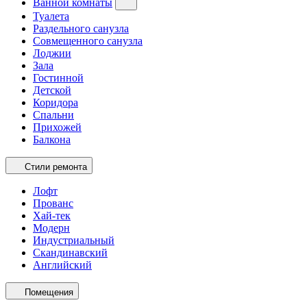
Ванной комнаты
Туалета
Раздельного санузла
Совмещенного санузла
Лоджии
Зала
Гостинной
Детской
Коридора
Спальни
Прихожей
Балкона
Стили ремонта
Лофт
Прованс
Хай-тек
Модерн
Индустриальный
Скандинавский
Английский
Помещения