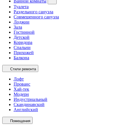
Ванной комнаты
Туалета
Раздельного санузла
Совмещенного санузла
Лоджии
Зала
Гостинной
Детской
Коридора
Спальни
Прихожей
Балкона
Стили ремонта
Лофт
Прованс
Хай-тек
Модерн
Индустриальный
Скандинавский
Английский
Помещения