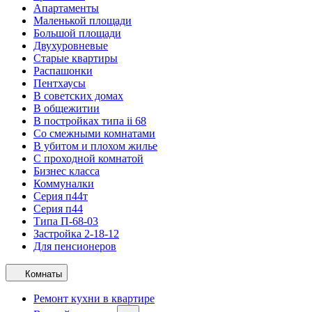
Апартаменты
Маленькой площади
Большой площади
Двухуровневые
Старые квартиры
Распашонки
Пентхаусы
В советских домах
В общежитии
В постройках типа ii 68
Со смежными комнатами
В убитом и плохом жилье
С проходной комнатой
Бизнес класса
Коммуналки
Серия п44т
Серия п44
Типа П-68-03
Застройка 2-18-12
Для пенсионеров
Комнаты
Ремонт кухни в квартире