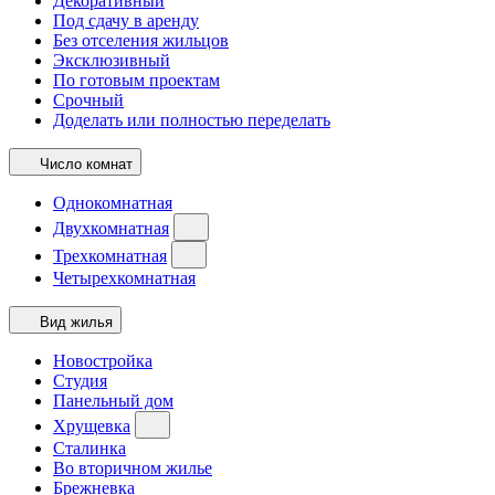
Декоративный
Под сдачу в аренду
Без отселения жильцов
Эксклюзивный
По готовым проектам
Срочный
Доделать или полностью переделать
Число комнат
Однокомнатная
Двухкомнатная
Трехкомнатная
Четырехкомнатная
Вид жилья
Новостройка
Студия
Панельный дом
Хрущевка
Сталинка
Во вторичном жилье
Брежневка