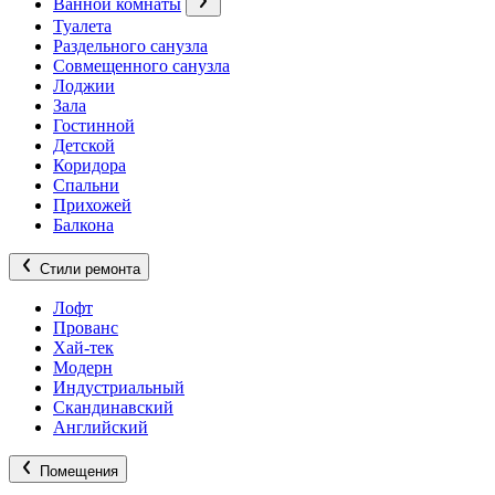
Ванной комнаты
Туалета
Раздельного санузла
Совмещенного санузла
Лоджии
Зала
Гостинной
Детской
Коридора
Спальни
Прихожей
Балкона
Стили ремонта
Лофт
Прованс
Хай-тек
Модерн
Индустриальный
Скандинавский
Английский
Помещения