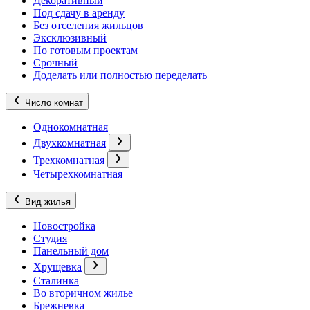
Декоративный
Под сдачу в аренду
Без отселения жильцов
Эксклюзивный
По готовым проектам
Срочный
Доделать или полностью переделать
Число комнат
Однокомнатная
Двухкомнатная
Трехкомнатная
Четырехкомнатная
Вид жилья
Новостройка
Студия
Панельный дом
Хрущевка
Сталинка
Во вторичном жилье
Брежневка