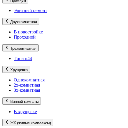
Премиум
Элитный ремонт
Двухкомнатная
В новостройке
Проходной
Трехкомнатная
Типа п44
Хрущевка
Однокомнатная
2х-комнатная
3х-комнатная
Ванной комнаты
В хрущевке
ЖК (жилые комплексы)