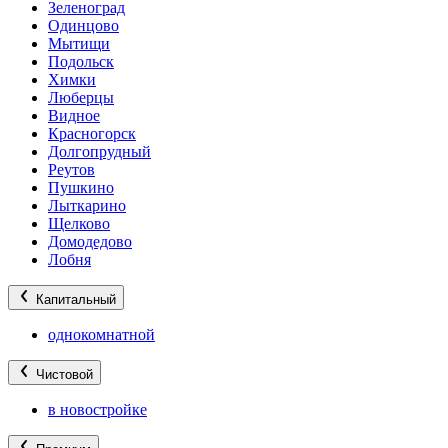
Зеленоград
Одинцово
Мытищи
Подольск
Химки
Люберцы
Видное
Красногорск
Долгопрудный
Реутов
Пушкино
Лыткарино
Щелково
Домодедово
Лобня
Капитальный
однокомнатной
Чистовой
в новостройке