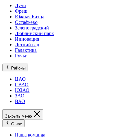
Лучи
Фреш
Южная Битца
Остафьево
Зеленоградский
Люблинский парк
Инновация
Летний сад
Галактика
Ручьи
Районы
ЦАО
СВАО
ЮЗАО
ЗАО
ВАО
Закрыть меню
О нас
Наша команда