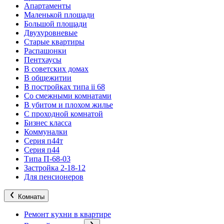
Апартаменты
Маленькой площади
Большой площади
Двухуровневые
Старые квартиры
Распашонки
Пентхаусы
В советских домах
В общежитии
В постройках типа ii 68
Со смежными комнатами
В убитом и плохом жилье
С проходной комнатой
Бизнес класса
Коммуналки
Серия п44т
Серия п44
Типа П-68-03
Застройка 2-18-12
Для пенсионеров
Комнаты
Ремонт кухни в квартире