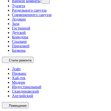
Ванной комнаты
Туалета
Раздельного санузла
Совмещенного санузла
Лоджии
Зала
Гостинной
Детской
Коридора
Спальни
Прихожей
Балкона
Стили ремонта
Лофт
Прованс
Хай-тек
Модерн
Индустриальный
Скандинавский
Английский
Помещения