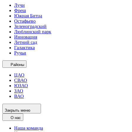
Лучи
Фреш
Южная Битца
Остафьево
Зеленоградский
Люблинский парк
Инновация
Летний сад
Галактика
Ручьи
Районы
ЦАО
СВАО
ЮЗАО
ЗАО
ВАО
Закрыть меню
О нас
Наша команда