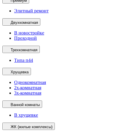
Премиум
Элитный ремонт
Двухкомнатная
В новостройке
Проходной
Трехкомнатная
Типа п44
Хрущевка
Однокомнатная
2х-комнатная
3х-комнатная
Ванной комнаты
В хрущевке
ЖК (жилые комплексы)