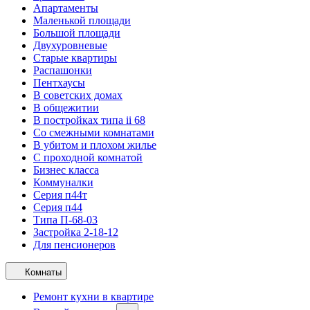
Апартаменты
Маленькой площади
Большой площади
Двухуровневые
Старые квартиры
Распашонки
Пентхаусы
В советских домах
В общежитии
В постройках типа ii 68
Со смежными комнатами
В убитом и плохом жилье
С проходной комнатой
Бизнес класса
Коммуналки
Серия п44т
Серия п44
Типа П-68-03
Застройка 2-18-12
Для пенсионеров
Комнаты
Ремонт кухни в квартире