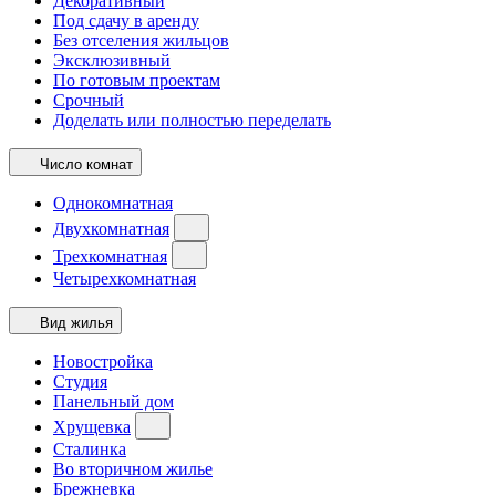
Декоративный
Под сдачу в аренду
Без отселения жильцов
Эксклюзивный
По готовым проектам
Срочный
Доделать или полностью переделать
Число комнат
Однокомнатная
Двухкомнатная
Трехкомнатная
Четырехкомнатная
Вид жилья
Новостройка
Студия
Панельный дом
Хрущевка
Сталинка
Во вторичном жилье
Брежневка