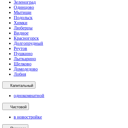
Зеленоград
Одинцово
Мытищи
Подольск
Химки
Люберцы
Видное
Красногорск
Долгопрудный
Реутов
Пушкино
Лыткарино
Щелково
Домодедово
Лобня
Капитальный
однокомнатной
Чистовой
в новостройке