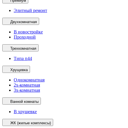
Премиум
Элитный ремонт
Двухкомнатная
В новостройке
Проходной
Трехкомнатная
Типа п44
Хрущевка
Однокомнатная
2х-комнатная
3х-комнатная
Ванной комнаты
В хрущевке
ЖК (жилые комплексы)