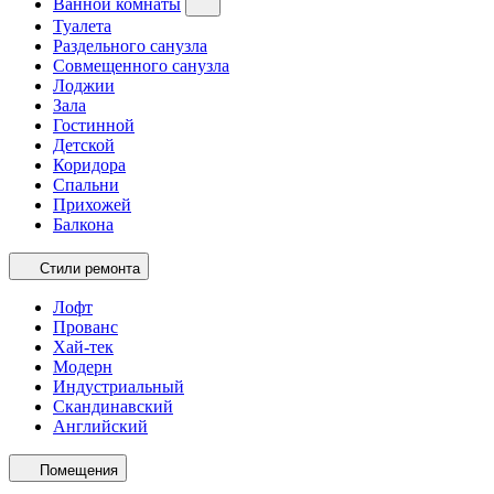
Ванной комнаты
Туалета
Раздельного санузла
Совмещенного санузла
Лоджии
Зала
Гостинной
Детской
Коридора
Спальни
Прихожей
Балкона
Стили ремонта
Лофт
Прованс
Хай-тек
Модерн
Индустриальный
Скандинавский
Английский
Помещения