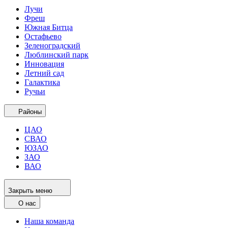
Лучи
Фреш
Южная Битца
Остафьево
Зеленоградский
Люблинский парк
Инновация
Летний сад
Галактика
Ручьи
Районы
ЦАО
СВАО
ЮЗАО
ЗАО
ВАО
Закрыть меню
О нас
Наша команда