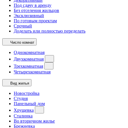
Декоративный
Под сдачу в аренду
Без отселения жильцов
Эксклюзивный
По готовым проектам
Срочный
Доделать или полностью переделать
Число комнат
Однокомнатная
Двухкомнатная
Трехкомнатная
Четырехкомнатная
Вид жилья
Новостройка
Студия
Панельный дом
Хрущевка
Сталинка
Во вторичном жилье
Брежневка