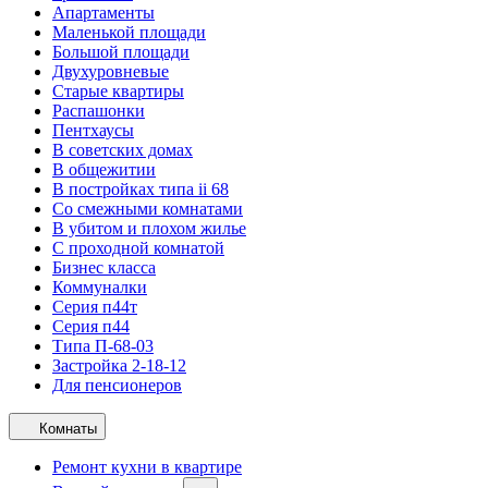
Апартаменты
Маленькой площади
Большой площади
Двухуровневые
Старые квартиры
Распашонки
Пентхаусы
В советских домах
В общежитии
В постройках типа ii 68
Со смежными комнатами
В убитом и плохом жилье
С проходной комнатой
Бизнес класса
Коммуналки
Серия п44т
Серия п44
Типа П-68-03
Застройка 2-18-12
Для пенсионеров
Комнаты
Ремонт кухни в квартире