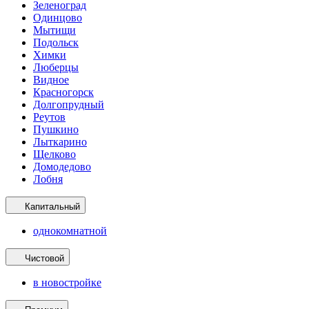
Зеленоград
Одинцово
Мытищи
Подольск
Химки
Люберцы
Видное
Красногорск
Долгопрудный
Реутов
Пушкино
Лыткарино
Щелково
Домодедово
Лобня
Капитальный
однокомнатной
Чистовой
в новостройке