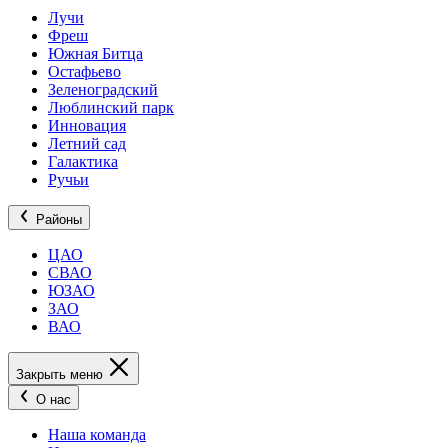
Лучи
Фреш
Южная Битца
Остафьево
Зеленоградский
Люблинский парк
Инновация
Летний сад
Галактика
Ручьи
Районы
ЦАО
СВАО
ЮЗАО
ЗАО
ВАО
Закрыть меню
О нас
Наша команда