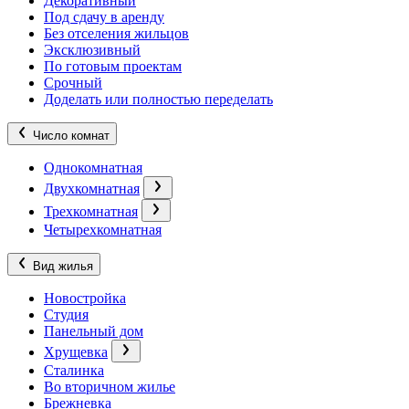
Декоративный
Под сдачу в аренду
Без отселения жильцов
Эксклюзивный
По готовым проектам
Срочный
Доделать или полностью переделать
Число комнат
Однокомнатная
Двухкомнатная
Трехкомнатная
Четырехкомнатная
Вид жилья
Новостройка
Студия
Панельный дом
Хрущевка
Сталинка
Во вторичном жилье
Брежневка