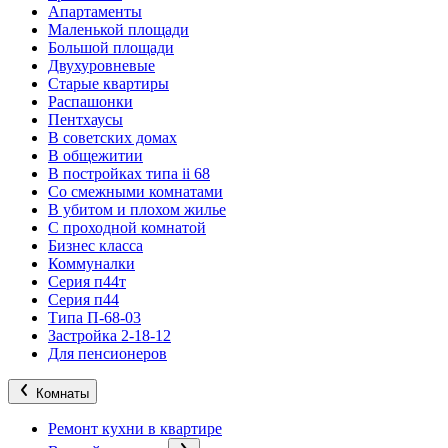
Апартаменты
Маленькой площади
Большой площади
Двухуровневые
Старые квартиры
Распашонки
Пентхаусы
В советских домах
В общежитии
В постройках типа ii 68
Со смежными комнатами
В убитом и плохом жилье
С проходной комнатой
Бизнес класса
Коммуналки
Серия п44т
Серия п44
Типа П-68-03
Застройка 2-18-12
Для пенсионеров
Комнаты
Ремонт кухни в квартире