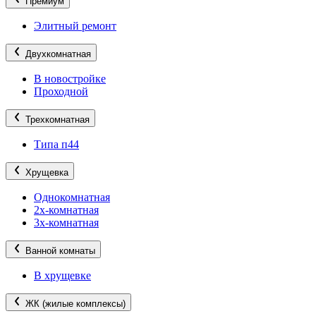
Премиум
Элитный ремонт
Двухкомнатная
В новостройке
Проходной
Трехкомнатная
Типа п44
Хрущевка
Однокомнатная
2х-комнатная
3х-комнатная
Ванной комнаты
В хрущевке
ЖК (жилые комплексы)