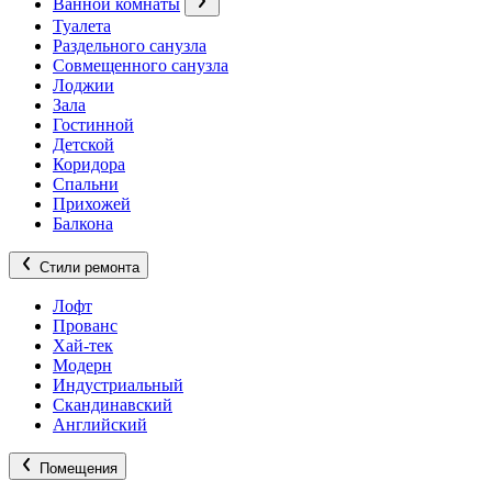
Ванной комнаты
Туалета
Раздельного санузла
Совмещенного санузла
Лоджии
Зала
Гостинной
Детской
Коридора
Спальни
Прихожей
Балкона
Стили ремонта
Лофт
Прованс
Хай-тек
Модерн
Индустриальный
Скандинавский
Английский
Помещения