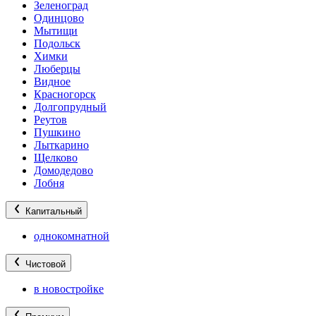
Зеленоград
Одинцово
Мытищи
Подольск
Химки
Люберцы
Видное
Красногорск
Долгопрудный
Реутов
Пушкино
Лыткарино
Щелково
Домодедово
Лобня
Капитальный
однокомнатной
Чистовой
в новостройке