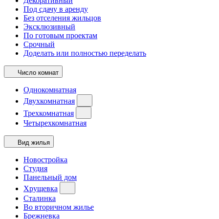
Декоративный
Под сдачу в аренду
Без отселения жильцов
Эксклюзивный
По готовым проектам
Срочный
Доделать или полностью переделать
Число комнат
Однокомнатная
Двухкомнатная
Трехкомнатная
Четырехкомнатная
Вид жилья
Новостройка
Студия
Панельный дом
Хрущевка
Сталинка
Во вторичном жилье
Брежневка