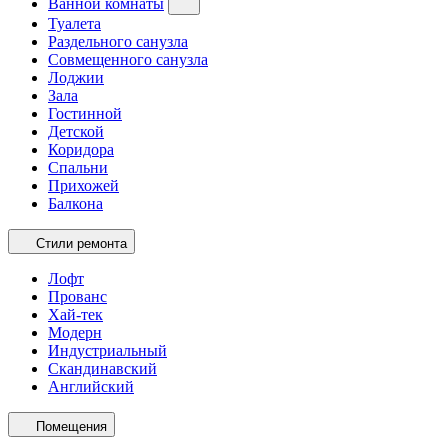
Ванной комнаты
Туалета
Раздельного санузла
Совмещенного санузла
Лоджии
Зала
Гостинной
Детской
Коридора
Спальни
Прихожей
Балкона
Стили ремонта
Лофт
Прованс
Хай-тек
Модерн
Индустриальный
Скандинавский
Английский
Помещения