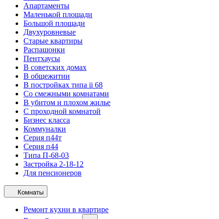
Апартаменты
Маленькой площади
Большой площади
Двухуровневые
Старые квартиры
Распашонки
Пентхаусы
В советских домах
В общежитии
В постройках типа ii 68
Со смежными комнатами
В убитом и плохом жилье
С проходной комнатой
Бизнес класса
Коммуналки
Серия п44т
Серия п44
Типа П-68-03
Застройка 2-18-12
Для пенсионеров
Комнаты
Ремонт кухни в квартире