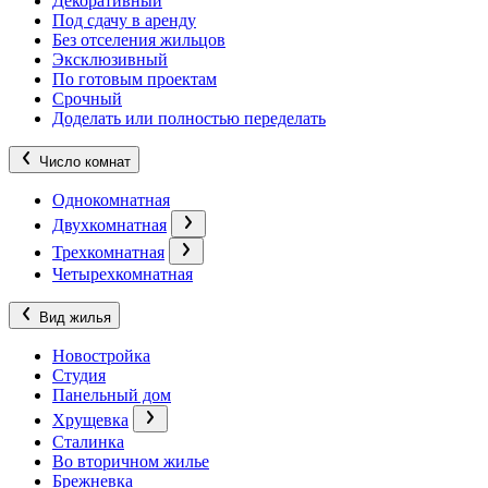
Декоративный
Под сдачу в аренду
Без отселения жильцов
Эксклюзивный
По готовым проектам
Срочный
Доделать или полностью переделать
Число комнат
Однокомнатная
Двухкомнатная
Трехкомнатная
Четырехкомнатная
Вид жилья
Новостройка
Студия
Панельный дом
Хрущевка
Сталинка
Во вторичном жилье
Брежневка