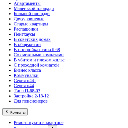
Апартаменты
Маленькой площади
Большой площади
Двухуровневые
Старые квартиры
Распашонки
Пентхаусы
В советских домах
В общежитии
В постройках типа ii 68
Со смежными комнатами
В убитом и плохом жилье
С проходной комнатой
Бизнес класса
Коммуналки
Серия п44т
Серия п44
Типа П-68-03
Застройка 2-18-12
Для пенсионеров
Комнаты
Ремонт кухни в квартире