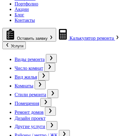
Портфолио
Акции
Блог
Контакты
Калькулятор ремонта
Оставить заявку
Услуги
Виды ремонта
Число комнат
Вид жилья
Комнаты
Стили ремонта
Помещения
Ремонт домов
Дизайн проект
Другие услуги
Районы / метро / ЖК