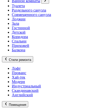
Ванной комнаты
Туалета
Раздельного санузла
Совмещенного санузла
Лоджии
Зала
Гостинной
Детской
Коридора
Спальни
Прихожей
Балкона
Стили ремонта
Лофт
Прованс
Хай-тек
Модерн
Индустриальный
Скандинавский
Английский
Помещения