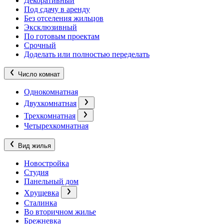
Декоративный
Под сдачу в аренду
Без отселения жильцов
Эксклюзивный
По готовым проектам
Срочный
Доделать или полностью переделать
Число комнат
Однокомнатная
Двухкомнатная
Трехкомнатная
Четырехкомнатная
Вид жилья
Новостройка
Студия
Панельный дом
Хрущевка
Сталинка
Во вторичном жилье
Брежневка