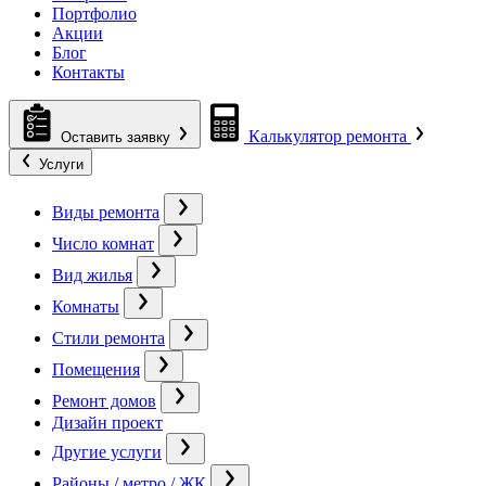
Портфолио
Акции
Блог
Контакты
Калькулятор ремонта
Оставить заявку
Услуги
Виды ремонта
Число комнат
Вид жилья
Комнаты
Стили ремонта
Помещения
Ремонт домов
Дизайн проект
Другие услуги
Районы / метро / ЖК