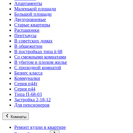
Апартаменты
Маленькой площади
Большой площади
Двухуровневые
Старые квартиры
Распашонки
Пентхаусы
В советских домах
В общежитии
В постройках типа ii 68
Со смежными комнатами
В убитом и плохом жилье
С проходной комнатой
Бизнес класса
Коммуналки
Серия п44т
Серия п44
Типа П-68-03
Застройка 2-18-12
Для пенсионеров
Комнаты
Ремонт кухни в квартире