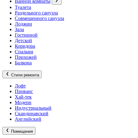
Ванной комнаты
Туалета
Раздельного санузла
Совмещенного санузла
Лоджии
Зала
Гостинной
Детской
Коридора
Спальни
Прихожей
Балкона
Стили ремонта
Лофт
Прованс
Хай-тек
Модерн
Индустриальный
Скандинавский
Английский
Помещения