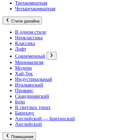
Трехкомнатная
Четырехкомнатная
Стили дизайна
В одном стиле
Неоклассика
Классика
Лофт
Современный
Минимализм
Модерн
Хай-Тек
Индустриальный
Итальянский
Прованс
Скандинавский
Бохо
В светлых тонах
Барнхаус
Английский — Британский
Английский
Помещения