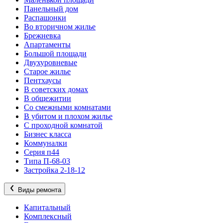
Панельный дом
Распашонки
Во вторичном жилье
Брежневка
Апартаменты
Большой площади
Двухуровневые
Старое жилье
Пентхаусы
В советских домах
В общежитии
Со смежными комнатами
В убитом и плохом жилье
С проходной комнатой
Бизнес класса
Коммуналки
Серия п44
Типа П-68-03
Застройка 2-18-12
Виды ремонта
Капитальный
Комплексный