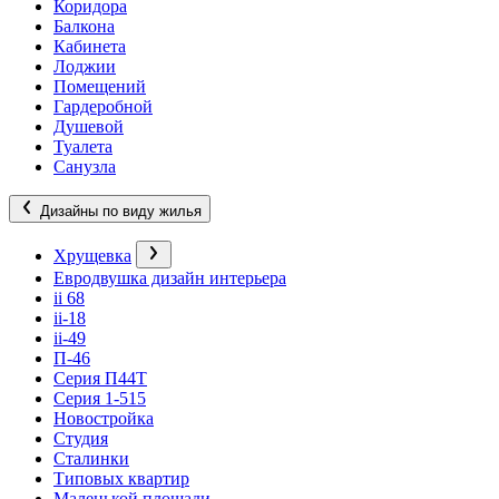
Коридора
Балкона
Кабинета
Лоджии
Помещений
Гардеробной
Душевой
Туалета
Санузла
Дизайны по виду жилья
Хрущевка
Евродвушка дизайн интерьера
ii 68
ii-18
ii-49
П-46
Серия П44Т
Серия 1-515
Новостройка
Студия
Сталинки
Типовых квартир
Маленькой площади