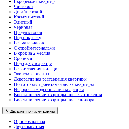
Евроремонт квартир
Чистовой
Дизайнерский
Косметический
Элитный
Черновая
Предчистовой
Под покраску
Без материалов
С стройматериалами
В срок за 2 месяца
Срочный
Под сдачу в аренду
Без отселения жильцов
Эконом варианты
Декоративная реставрация квартиры
По готовым проектам отделка квартиры
Недорогая модернизация квартиры
Восстановление квартиры после затопления
Восстановление квартиры после пожара
Дизайны по числу комнат
Однокомнатная
Двухкомнатная