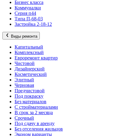
Бизнес класса
Коммуналки
Серия п44
Типа П-68-03
Застройка 2-18-12
Виды ремонта
Капитальный
Комплексный
Евроремонт квартир
Чистовой
Дизайнерский
Косметический
Элитный
Черновая
Предчистовой
Под покраску
Без материалов
С стройматериалами
В срок за 2 месяца
Срочный
Под сдачу в аренду
Без отселения жильцов
Эконом варианты