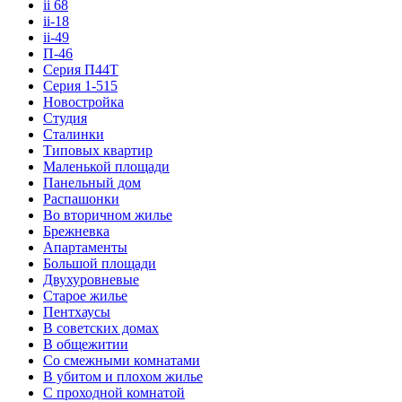
ii 68
ii-18
ii-49
П-46
Серия П44Т
Серия 1-515
Новостройка
Студия
Сталинки
Типовых квартир
Маленькой площади
Панельный дом
Распашонки
Во вторичном жилье
Брежневка
Апартаменты
Большой площади
Двухуровневые
Старое жилье
Пентхаусы
В советских домах
В общежитии
Со смежными комнатами
В убитом и плохом жилье
С проходной комнатой