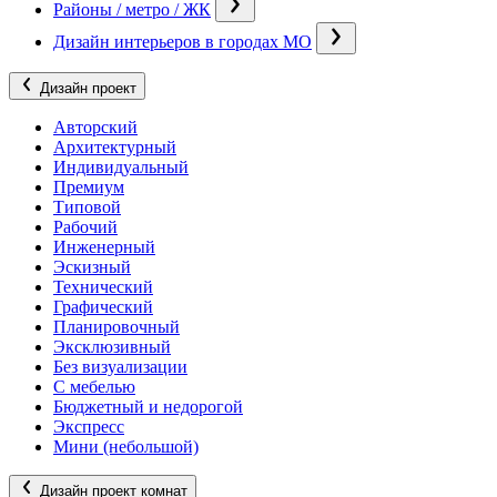
Районы / метро / ЖК
Дизайн интерьеров в городах МО
Дизайн проект
Авторский
Архитектурный
Индивидуальный
Премиум
Типовой
Рабочий
Инженерный
Эскизный
Технический
Графический
Планировочный
Эксклюзивный
Без визуализации
С мебелью
Бюджетный и недорогой
Экспресс
Мини (небольшой)
Дизайн проект комнат