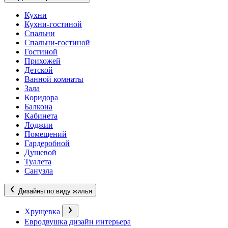
Кухни
Кухни-гостиной
Спальни
Спальни-гостиной
Гостиной
Прихожей
Детской
Ванной комнаты
Зала
Коридора
Балкона
Кабинета
Лоджии
Помещений
Гардеробной
Душевой
Туалета
Санузла
Дизайны по виду жилья
Хрущевка
Евродвушка дизайн интерьера