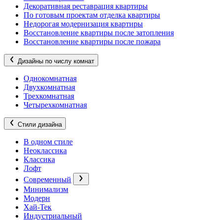
Декоративная реставрация квартиры
По готовым проектам отделка квартиры
Недорогая модернизация квартиры
Восстановление квартиры после затопления
Восстановление квартиры после пожара
Дизайны по числу комнат
Однокомнатная
Двухкомнатная
Трехкомнатная
Четырехкомнатная
Стили дизайна
В одном стиле
Неоклассика
Классика
Лофт
Современный
Минимализм
Модерн
Хай-Тек
Индустриальный