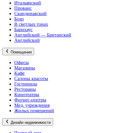
Итальянский
Прованс
Скандинавский
Бохо
В светлых тонах
Барнхаус
Английский — Британский
Английский
Помещения
Офисы
Магазины
Кафе
Салоны красоты
Гостиницы
Рестораны
Кинотеатры
Фитнес-центры
Мед. учреждения
Жилых помещений
Дизайн недвижимости
Частный дом