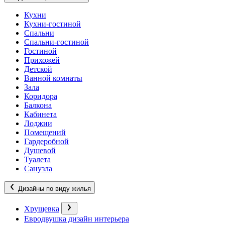
Кухни
Кухни-гостиной
Спальни
Спальни-гостиной
Гостиной
Прихожей
Детской
Ванной комнаты
Зала
Коридора
Балкона
Кабинета
Лоджии
Помещений
Гардеробной
Душевой
Туалета
Санузла
Дизайны по виду жилья
Хрущевка
Евродвушка дизайн интерьера