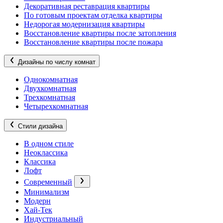
Декоративная реставрация квартиры
По готовым проектам отделка квартиры
Недорогая модернизация квартиры
Восстановление квартиры после затопления
Восстановление квартиры после пожара
Дизайны по числу комнат
Однокомнатная
Двухкомнатная
Трехкомнатная
Четырехкомнатная
Стили дизайна
В одном стиле
Неоклассика
Классика
Лофт
Современный
Минимализм
Модерн
Хай-Тек
Индустриальный