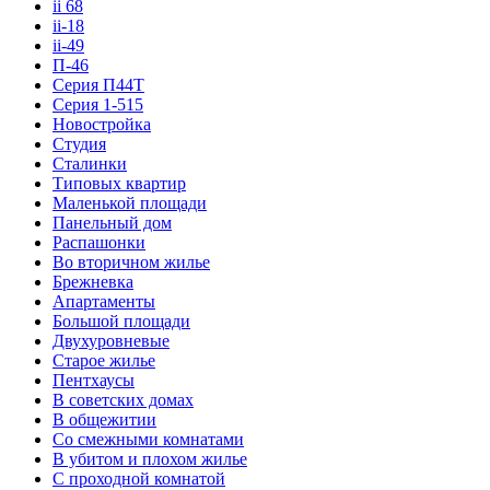
ii 68
ii-18
ii-49
П-46
Серия П44Т
Серия 1-515
Новостройка
Студия
Сталинки
Типовых квартир
Маленькой площади
Панельный дом
Распашонки
Во вторичном жилье
Брежневка
Апартаменты
Большой площади
Двухуровневые
Старое жилье
Пентхаусы
В советских домах
В общежитии
Со смежными комнатами
В убитом и плохом жилье
С проходной комнатой