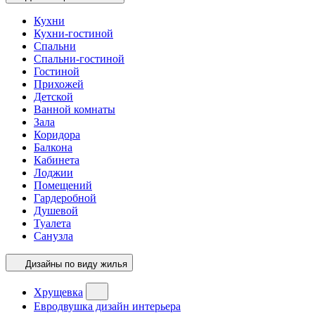
Кухни
Кухни-гостиной
Спальни
Спальни-гостиной
Гостиной
Прихожей
Детской
Ванной комнаты
Зала
Коридора
Балкона
Кабинета
Лоджии
Помещений
Гардеробной
Душевой
Туалета
Санузла
Дизайны по виду жилья
Хрущевка
Евродвушка дизайн интерьера