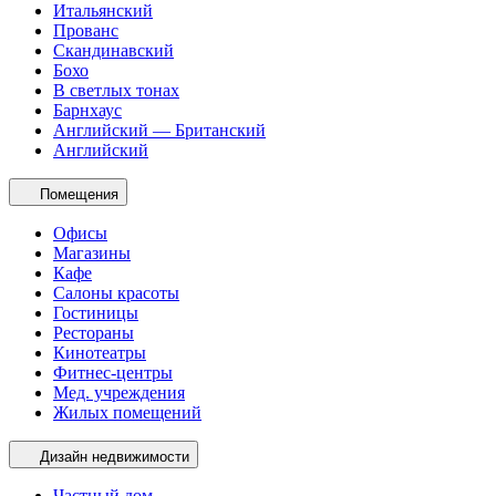
Итальянский
Прованс
Скандинавский
Бохо
В светлых тонах
Барнхаус
Английский — Британский
Английский
Помещения
Офисы
Магазины
Кафе
Салоны красоты
Гостиницы
Рестораны
Кинотеатры
Фитнес-центры
Мед. учреждения
Жилых помещений
Дизайн недвижимости
Частный дом