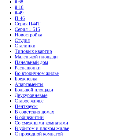
ii 68
ii-18
ii-49
П-46
Серия П44Т
Серия 1-515
Новостройка
Студия
Сталинки
Типовых квартир
Маленькой площади
Панельный дом
Распашонки
Во вторичном жилье
Брежневка
Апартаменты
Большой площади
Двухуровневые
Старое жилье
Пентхаусы
В советских домах
В общежитии
Со смежными комнатами
В убитом и плохом жилье
С проходной комнатой