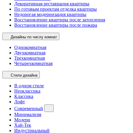
Декоративная реставрация квартиры
По готовым проектам отделка квартиры
Недорогая модернизация квартиры
Восстановление квартиры после затопления
Восстановление квартиры после пожара
Дизайны по числу комнат
Однокомнатная
Двухкомнатная
Трехкомнатная
Четырехкомнатная
Стили дизайна
В одном стиле
Неоклассика
Классика
Лофт
Современный
Минимализм
Модерн
Хай-Тек
Индустриальный