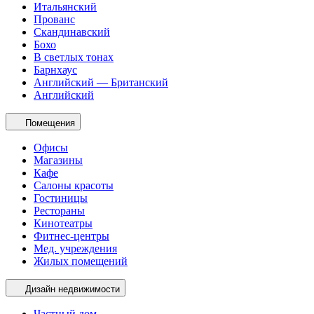
Итальянский
Прованс
Скандинавский
Бохо
В светлых тонах
Барнхаус
Английский — Британский
Английский
Помещения
Офисы
Магазины
Кафе
Салоны красоты
Гостиницы
Рестораны
Кинотеатры
Фитнес-центры
Мед. учреждения
Жилых помещений
Дизайн недвижимости
Частный дом