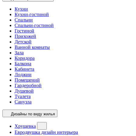
Кухни
Кухни-гостиной
Спальни
Спальни-гостиной
Гостиной
Прихожей
Детской
Ванной комнаты
Зала
Коридора
Балкона
Кабинета
Лоджии
Помещений
Гардеробной
Душевой
Туалета
Санузла
Дизайны по виду жилья
Хрущевка
Евродвушка дизайн интерьера