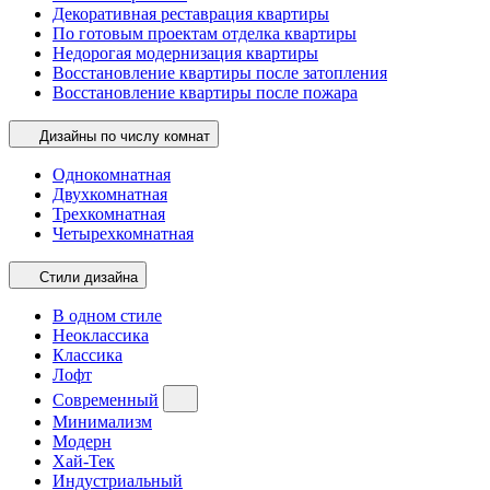
Декоративная реставрация квартиры
По готовым проектам отделка квартиры
Недорогая модернизация квартиры
Восстановление квартиры после затопления
Восстановление квартиры после пожара
Дизайны по числу комнат
Однокомнатная
Двухкомнатная
Трехкомнатная
Четырехкомнатная
Стили дизайна
В одном стиле
Неоклассика
Классика
Лофт
Современный
Минимализм
Модерн
Хай-Тек
Индустриальный