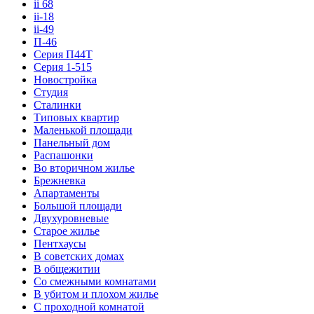
ii 68
ii-18
ii-49
П-46
Серия П44Т
Серия 1-515
Новостройка
Студия
Сталинки
Типовых квартир
Маленькой площади
Панельный дом
Распашонки
Во вторичном жилье
Брежневка
Апартаменты
Большой площади
Двухуровневые
Старое жилье
Пентхаусы
В советских домах
В общежитии
Со смежными комнатами
В убитом и плохом жилье
С проходной комнатой