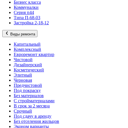
Бизнес класса
Коммуналки
Серия п44
Типа П-68-03
Застройка 2-18-12
Виды ремонта
Капитальный
Комплексный
Евроремонт квартир
Чистовой
Дизайнерский
Косметический
Элитный
Черновая
Предчистовой
Под покраску
Без материалов
С стройматериалами
В срок за 2 месяца
Срочный
Под сдачу в аренду
Без отселения жильцов
Эконом варианты