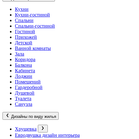
Кухни
Кухни-гостиной
Спальни
Спальни-гостиной
Гостиной
Прихожей
Детской
Ванной комнаты
Зала
Коридора
Балкона
Кабинета
Лоджии
Помещений
Гардеробной
Душевой
Туалета
Санузла
Дизайны по виду жилья
Хрущевка
Евродвушка дизайн интерьера