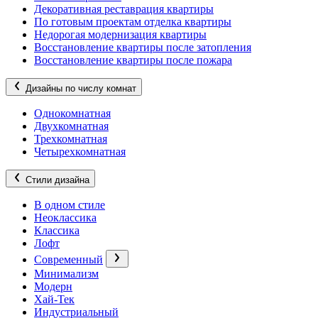
Декоративная реставрация квартиры
По готовым проектам отделка квартиры
Недорогая модернизация квартиры
Восстановление квартиры после затопления
Восстановление квартиры после пожара
Дизайны по числу комнат
Однокомнатная
Двухкомнатная
Трехкомнатная
Четырехкомнатная
Стили дизайна
В одном стиле
Неоклассика
Классика
Лофт
Современный
Минимализм
Модерн
Хай-Тек
Индустриальный