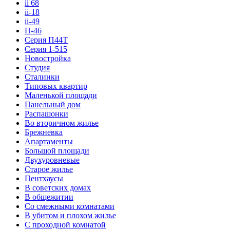
ii 68
ii-18
ii-49
П-46
Серия П44Т
Серия 1-515
Новостройка
Студия
Сталинки
Типовых квартир
Маленькой площади
Панельный дом
Распашонки
Во вторичном жилье
Брежневка
Апартаменты
Большой площади
Двухуровневые
Старое жилье
Пентхаусы
В советских домах
В общежитии
Со смежными комнатами
В убитом и плохом жилье
С проходной комнатой