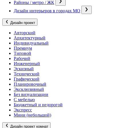
Районы / метро / ЖК
Дизайн интерьеров в городах МО
Дизайн проект
Авторский
Архитектурный
Индивидуальный
Премиум
Типовой
Рабочий
Инженерный
Эскизный
Технический
Графический
Планировочный
Эксклюзивный
Без визуализации
С мебелью
Бюджетный и недорогой
Экспресс
Мини (небольшой)
Дизайн проект комнат