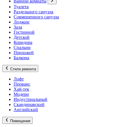
Ванной комнаты
Туалета
Раздельного санузла
Совмещенного санузла
Лоджии
Зала
Гостинной
Детской
Коридора
Спальни
Прихожей
Балкона
Стили ремонта
Лофт
Прованс
Хай-тек
Модерн
Индустриальный
Скандинавский
Английский
Помещения