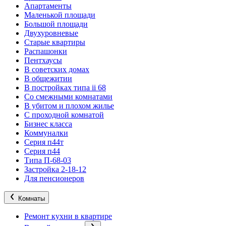
Апартаменты
Маленькой площади
Большой площади
Двухуровневые
Старые квартиры
Распашонки
Пентхаусы
В советских домах
В общежитии
В постройках типа ii 68
Со смежными комнатами
В убитом и плохом жилье
С проходной комнатой
Бизнес класса
Коммуналки
Серия п44т
Серия п44
Типа П-68-03
Застройка 2-18-12
Для пенсионеров
Комнаты
Ремонт кухни в квартире