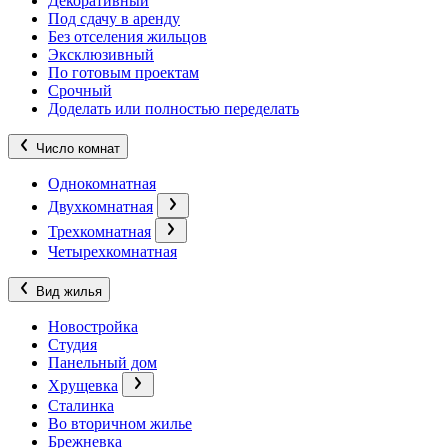
Декоративный
Под сдачу в аренду
Без отселения жильцов
Эксклюзивный
По готовым проектам
Срочный
Доделать или полностью переделать
Число комнат
Однокомнатная
Двухкомнатная
Трехкомнатная
Четырехкомнатная
Вид жилья
Новостройка
Студия
Панельный дом
Хрущевка
Сталинка
Во вторичном жилье
Брежневка