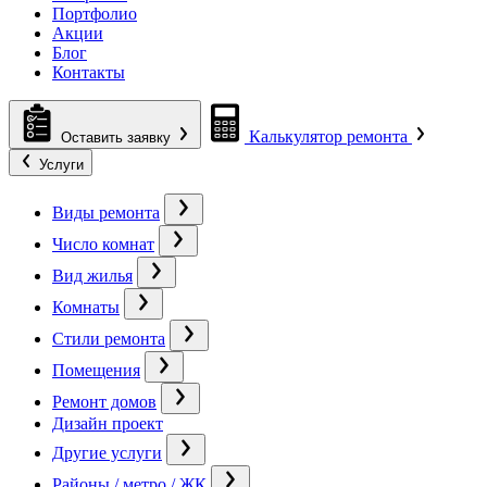
Портфолио
Акции
Блог
Контакты
Калькулятор ремонта
Оставить заявку
Услуги
Виды ремонта
Число комнат
Вид жилья
Комнаты
Стили ремонта
Помещения
Ремонт домов
Дизайн проект
Другие услуги
Районы / метро / ЖК