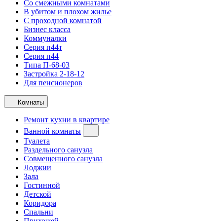
Со смежными комнатами
В убитом и плохом жилье
С проходной комнатой
Бизнес класса
Коммуналки
Серия п44т
Серия п44
Типа П-68-03
Застройка 2-18-12
Для пенсионеров
Комнаты
Ремонт кухни в квартире
Ванной комнаты
Туалета
Раздельного санузла
Совмещенного санузла
Лоджии
Зала
Гостинной
Детской
Коридора
Спальни
Прихожей