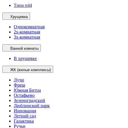
Типа п44
Хрущевка
Однокомнатная
2х-комнатная
3х-комнатная
Ванной комнаты
В хрущевке
ЖК (жилые комплексы)
Лучи
Фреш
Южная Битца
Остафьево
Зеленоградский
Люблинский парк
Инновация
Летний сад
Галактика
Ручьи