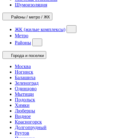
Шумоизоляция
Районы / метро / ЖК
ЖК (жилые комплексы)
Метро
Районы
Города и поселки
Москва
Ногинск
Балашиха
Зеленоград
Одинцово
Мытищи
Подольск
Химки
Люберцы
Видное
Красногорск
Долгопрудный
Реутов