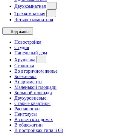
Двухкомнатная
Трехкомнатная
Четырехкомнатная
Вид жилья
Новостройка
Студия
Панельный дом
Хрущевка
Сталинка
Во вторичном жилье
Брежневка
Апартаменты
Маленькой площади
Большой площади
Двухуровневые
Старые квартиры
Распашонки
Пентхаусы
В советских домах
В общежитии
В постройках типа ii 68