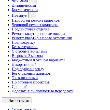
Чистовой
Дизайнерский
Косметический
Премиум
Недорогой ремонт квартиры
Черновой ремонт квартиры
Предчистовая отделка
Ремонт квартиры после пожара
Ремонт квартиры после затопления
Под покраску
Без материалов
С стройматериалами
В срок за 2 месяца
Бюджетный и эконом варианты
Декоративный
Под сдачу в аренду
Без отселения жильцов
Эксклюзивный
По готовым проектам
Срочный
Доделать или полностью переделать
Число комнат
Однокомнатная