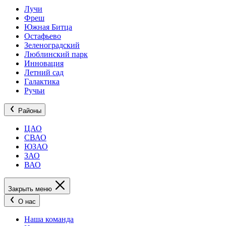
Лучи
Фреш
Южная Битца
Остафьево
Зеленоградский
Люблинский парк
Инновация
Летний сад
Галактика
Ручьи
Районы
ЦАО
СВАО
ЮЗАО
ЗАО
ВАО
Закрыть меню
О нас
Наша команда