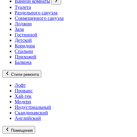
Ванной комнаты
Туалета
Раздельного санузла
Совмещенного санузла
Лоджии
Зала
Гостинной
Детской
Коридора
Спальни
Прихожей
Балкона
Стили ремонта
Лофт
Прованс
Хай-тек
Модерн
Индустриальный
Скандинавский
Английский
Помещения