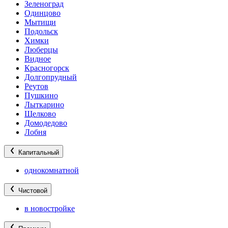
Зеленоград
Одинцово
Мытищи
Подольск
Химки
Люберцы
Видное
Красногорск
Долгопрудный
Реутов
Пушкино
Лыткарино
Щелково
Домодедово
Лобня
Капитальный
однокомнатной
Чистовой
в новостройке