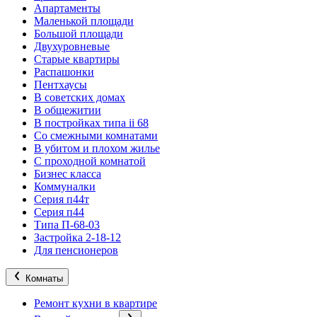
Апартаменты
Маленькой площади
Большой площади
Двухуровневые
Старые квартиры
Распашонки
Пентхаусы
В советских домах
В общежитии
В постройках типа ii 68
Со смежными комнатами
В убитом и плохом жилье
С проходной комнатой
Бизнес класса
Коммуналки
Серия п44т
Серия п44
Типа П-68-03
Застройка 2-18-12
Для пенсионеров
Комнаты
Ремонт кухни в квартире