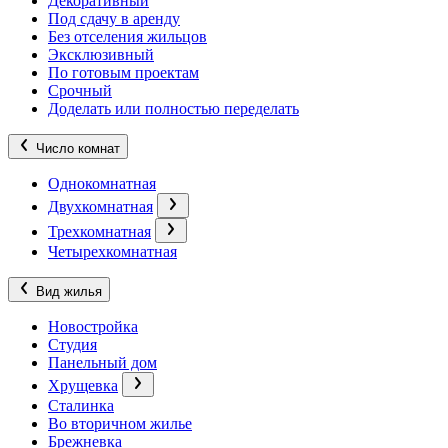
Декоративный
Под сдачу в аренду
Без отселения жильцов
Эксклюзивный
По готовым проектам
Срочный
Доделать или полностью переделать
Число комнат
Однокомнатная
Двухкомнатная
Трехкомнатная
Четырехкомнатная
Вид жилья
Новостройка
Студия
Панельный дом
Хрущевка
Сталинка
Во вторичном жилье
Брежневка