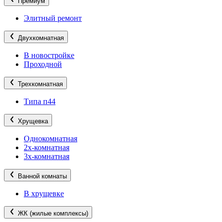
Премиум
Элитный ремонт
Двухкомнатная
В новостройке
Проходной
Трехкомнатная
Типа п44
Хрущевка
Однокомнатная
2х-комнатная
3х-комнатная
Ванной комнаты
В хрущевке
ЖК (жилые комплексы)