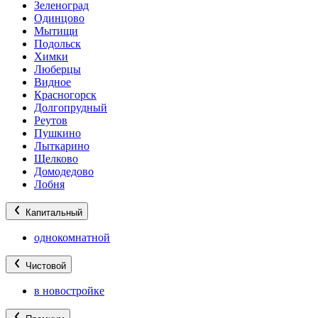
Зеленоград
Одинцово
Мытищи
Подольск
Химки
Люберцы
Видное
Красногорск
Долгопрудный
Реутов
Пушкино
Лыткарино
Щелково
Домодедово
Лобня
Капитальный
однокомнатной
Чистовой
в новостройке