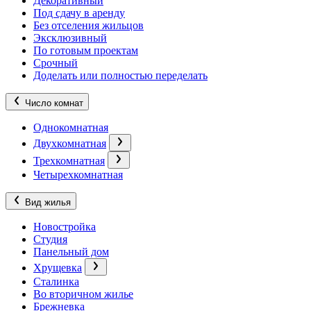
Декоративный
Под сдачу в аренду
Без отселения жильцов
Эксклюзивный
По готовым проектам
Срочный
Доделать или полностью переделать
Число комнат
Однокомнатная
Двухкомнатная
Трехкомнатная
Четырехкомнатная
Вид жилья
Новостройка
Студия
Панельный дом
Хрущевка
Сталинка
Во вторичном жилье
Брежневка