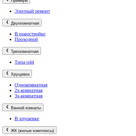
Премиум
Элитный ремонт
Двухкомнатная
В новостройке
Проходной
Трехкомнатная
Типа п44
Хрущевка
Однокомнатная
2х-комнатная
3х-комнатная
Ванной комнаты
В хрущевке
ЖК (жилые комплексы)