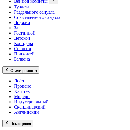
Ванной комнаты
Туалета
Раздельного санузла
Совмещенного санузла
Лоджии
Зала
Гостинной
Детской
Коридора
Спальни
Прихожей
Балкона
Стили ремонта
Лофт
Прованс
Хай-тек
Модерн
Индустриальный
Скандинавский
Английский
Помещения