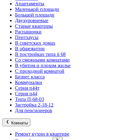
Апартаменты
Маленькой площади
Большой площади
Двухуровневые
Старые квартиры
Распашонки
Пентхаусы
В советских домах
В общежитии
В постройках типа ii 68
Со смежными комнатами
В убитом и плохом жилье
С проходной комнатой
Бизнес класса
Коммуналки
Серия п44т
Серия п44
Типа П-68-03
Застройка 2-18-12
Для пенсионеров
Комнаты
Ремонт кухни в квартире