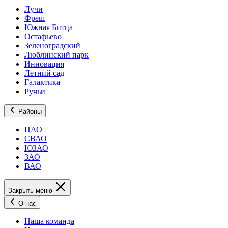
Лучи
Фреш
Южная Битца
Остафьево
Зеленоградский
Люблинский парк
Инновация
Летний сад
Галактика
Ручьи
Районы
ЦАО
СВАО
ЮЗАО
ЗАО
ВАО
Закрыть меню
О нас
Наша команда