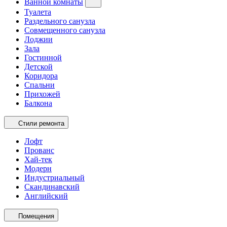
Ванной комнаты
Туалета
Раздельного санузла
Совмещенного санузла
Лоджии
Зала
Гостинной
Детской
Коридора
Спальни
Прихожей
Балкона
Стили ремонта
Лофт
Прованс
Хай-тек
Модерн
Индустриальный
Скандинавский
Английский
Помещения