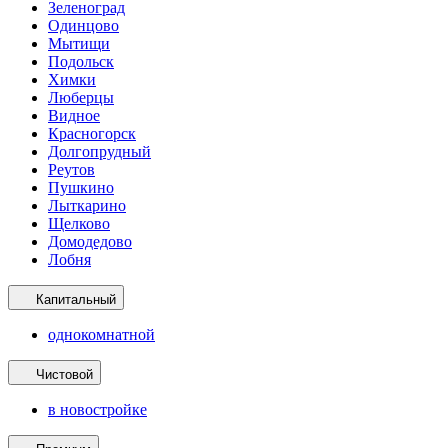
Зеленоград
Одинцово
Мытищи
Подольск
Химки
Люберцы
Видное
Красногорск
Долгопрудный
Реутов
Пушкино
Лыткарино
Щелково
Домодедово
Лобня
Капитальный
однокомнатной
Чистовой
в новостройке