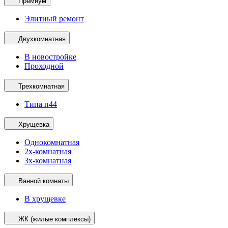
Премиум
Элитный ремонт
Двухкомнатная
В новостройке
Проходной
Трехкомнатная
Типа п44
Хрущевка
Однокомнатная
2х-комнатная
3х-комнатная
Ванной комнаты
В хрущевке
ЖК (жилые комплексы)