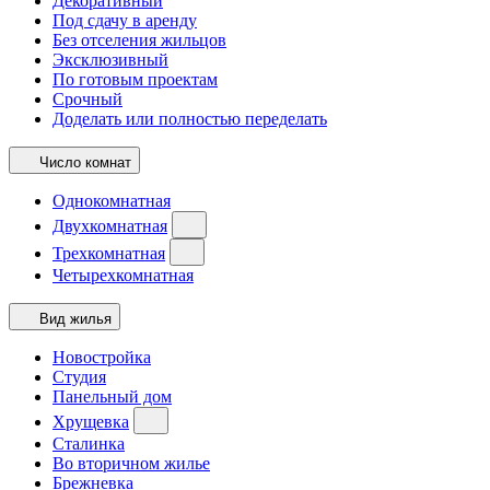
Декоративный
Под сдачу в аренду
Без отселения жильцов
Эксклюзивный
По готовым проектам
Срочный
Доделать или полностью переделать
Число комнат
Однокомнатная
Двухкомнатная
Трехкомнатная
Четырехкомнатная
Вид жилья
Новостройка
Студия
Панельный дом
Хрущевка
Сталинка
Во вторичном жилье
Брежневка