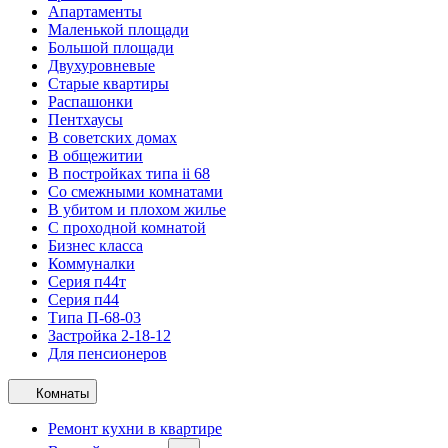
Апартаменты
Маленькой площади
Большой площади
Двухуровневые
Старые квартиры
Распашонки
Пентхаусы
В советских домах
В общежитии
В постройках типа ii 68
Со смежными комнатами
В убитом и плохом жилье
С проходной комнатой
Бизнес класса
Коммуналки
Серия п44т
Серия п44
Типа П-68-03
Застройка 2-18-12
Для пенсионеров
Комнаты
Ремонт кухни в квартире