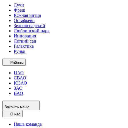
Лучи
Фреш
Южная Битца
Остафьево
Зеленоградский
Люблинский парк
Инновация
Летний сад
Галактика
Ручьи
Районы
ЦАО
СВАО
ЮЗАО
ЗАО
ВАО
Закрыть меню
О нас
Наша команда