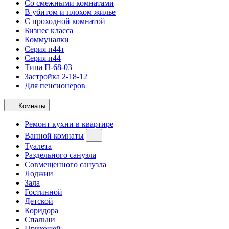
Со смежными комнатами
В убитом и плохом жилье
С проходной комнатой
Бизнес класса
Коммуналки
Серия п44т
Серия п44
Типа П-68-03
Застройка 2-18-12
Для пенсионеров
Комнаты
Ремонт кухни в квартире
Ванной комнаты
Туалета
Раздельного санузла
Совмещенного санузла
Лоджии
Зала
Гостинной
Детской
Коридора
Спальни
Прихожей