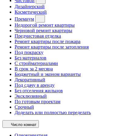
Чистовой
Дизайнерский
Косметический
Премиум
Недорогой ремонт квартиры
Черновой ремонт квартиры
Предчистовая отделка
Ремонт квартиры после пожара
Ремонт квартиры после затопления
Под покраску
Без материалов
С стройматериалами
В срок за 2 месяца
Бюджетный и эконом варианты
Декоративный
Под сдачу в аренду
Без отселения жильцов
Эксклюзивный
По готовым проектам
Срочный
Доделать или полностью переделать
Число комнат
Однокомнатная