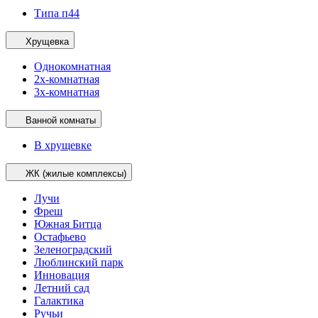
Типа п44
Хрущевка
Однокомнатная
2х-комнатная
3х-комнатная
Ванной комнаты
В хрущевке
ЖК (жилые комплексы)
Лучи
Фреш
Южная Битца
Остафьево
Зеленоградский
Люблинский парк
Инновация
Летний сад
Галактика
Ручьи