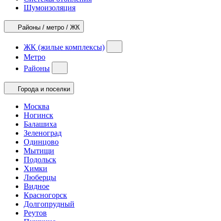
Шумоизоляция
Районы / метро / ЖК
ЖК (жилые комплексы)
Метро
Районы
Города и поселки
Москва
Ногинск
Балашиха
Зеленоград
Одинцово
Мытищи
Подольск
Химки
Люберцы
Видное
Красногорск
Долгопрудный
Реутов