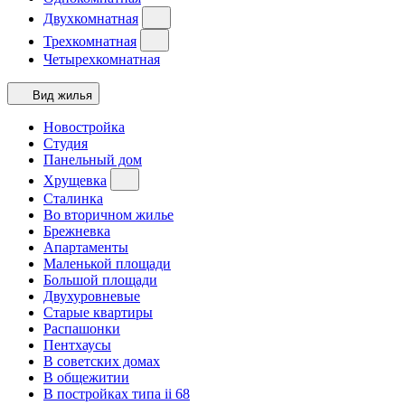
Двухкомнатная
Трехкомнатная
Четырехкомнатная
Вид жилья
Новостройка
Студия
Панельный дом
Хрущевка
Сталинка
Во вторичном жилье
Брежневка
Апартаменты
Маленькой площади
Большой площади
Двухуровневые
Старые квартиры
Распашонки
Пентхаусы
В советских домах
В общежитии
В постройках типа ii 68