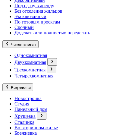
Декоративный
Под сдачу в аренду
Без отселения жильцов
Эксклюзивный
По готовым проектам
Срочный
Доделать или полностью переделать
Число комнат
Однокомнатная
Двухкомнатная
Трехкомнатная
Четырехкомнатная
Вид жилья
Новостройка
Студия
Панельный дом
Хрущевка
Сталинка
Во вторичном жилье
Брежневка