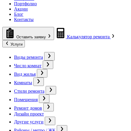
Портфолио
Акции
Блог
Контакты
Калькулятор ремонта
Оставить заявку
Услуги
Виды ремонта
Число комнат
Вид жилья
Комнаты
Стили ремонта
Помещения
Ремонт домов
Дизайн проект
Другие услуги
Районы / метро / ЖК