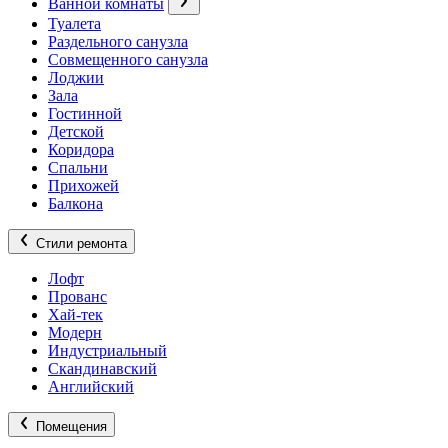
Ванной комнаты
Туалета
Раздельного санузла
Совмещенного санузла
Лоджии
Зала
Гостинной
Детской
Коридора
Спальни
Прихожей
Балкона
Стили ремонта
Лофт
Прованс
Хай-тек
Модерн
Индустриальный
Скандинавский
Английский
Помещения