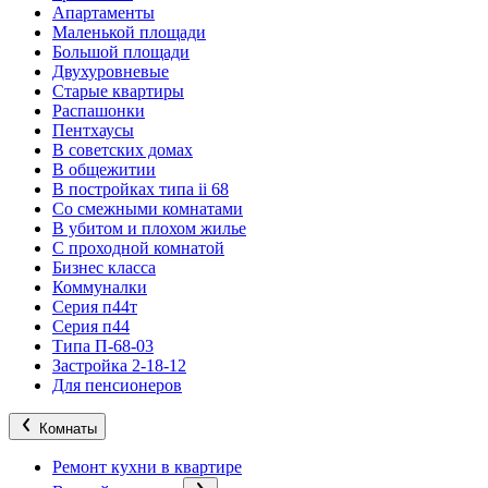
Апартаменты
Маленькой площади
Большой площади
Двухуровневые
Старые квартиры
Распашонки
Пентхаусы
В советских домах
В общежитии
В постройках типа ii 68
Со смежными комнатами
В убитом и плохом жилье
С проходной комнатой
Бизнес класса
Коммуналки
Серия п44т
Серия п44
Типа П-68-03
Застройка 2-18-12
Для пенсионеров
Комнаты
Ремонт кухни в квартире