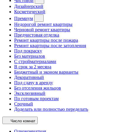
Чистовой
Дизайнерский
Косметический
Премиум
Недорогой ремонт квартиры
Черновой ремонт квартиры
Предчистовая отделка
Ремонт квартиры после пожара
Ремонт квартиры после затопления
Под покраску
Без материалов
С стройматериалами
В срок за 2 месяца
Бюджетный и эконом варианты
Декоративный
Под сдачу в аренду
Без отселения жильцов
Эксклюзивный
По готовым проектам
Срочный
Доделать или полностью переделать
Число комнат
Однокомнатная