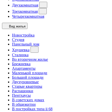
Двухкомнатная
Трехкомнатная
Четырехкомнатная
Вид жилья
Новостройка
Студия
Панельный дом
Хрущевка
Сталинка
Во вторичном жилье
Брежневка
Апартаменты
Маленькой площади
Большой площади
Двухуровневые
Старые квартиры
Распашонки
Пентхаусы
В советских домах
В общежитии
В постройках типа ii 68