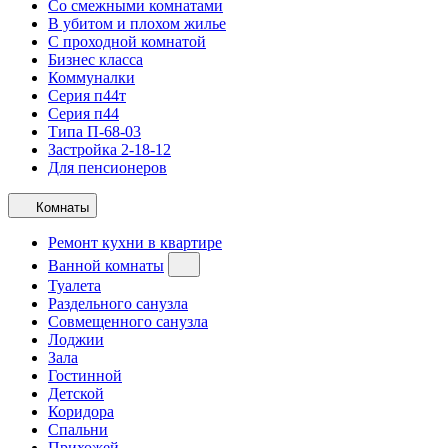
Со смежными комнатами
В убитом и плохом жилье
С проходной комнатой
Бизнес класса
Коммуналки
Серия п44т
Серия п44
Типа П-68-03
Застройка 2-18-12
Для пенсионеров
Комнаты
Ремонт кухни в квартире
Ванной комнаты
Туалета
Раздельного санузла
Совмещенного санузла
Лоджии
Зала
Гостинной
Детской
Коридора
Спальни
Прихожей