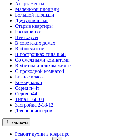
Апартаменты
Маленькой площади
Большой площади
Двухуровневые
Старые квартиры
Распашонки
Пентхаусы
В советских домах
В общежитии
В постройках типа ii 68
Со смежными комнатами
В убитом и плохом жилье
С проходной комнатой
Бизнес класса
Коммуналки
Серия п44т
Серия п44
Типа П-68-03
Застройка 2-18-12
Для пенсионеров
Комнаты
Ремонт кухни в квартире