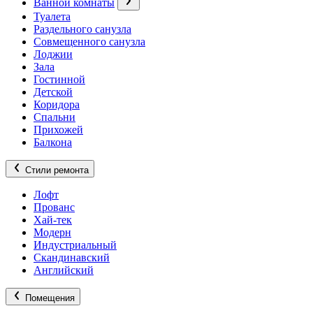
Ванной комнаты
Туалета
Раздельного санузла
Совмещенного санузла
Лоджии
Зала
Гостинной
Детской
Коридора
Спальни
Прихожей
Балкона
Стили ремонта
Лофт
Прованс
Хай-тек
Модерн
Индустриальный
Скандинавский
Английский
Помещения