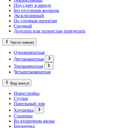
Декоративный
Под сдачу в аренду
Без отселения жильцов
Эксклюзивный
По готовым проектам
Срочный
Доделать или полностью переделать
Число комнат
Однокомнатная
Двухкомнатная
Трехкомнатная
Четырехкомнатная
Вид жилья
Новостройка
Студия
Панельный дом
Хрущевка
Сталинка
Во вторичном жилье
Брежневка