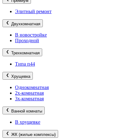
Премиум
Элитный ремонт
Двухкомнатная
В новостройке
Проходной
Трехкомнатная
Типа п44
Хрущевка
Однокомнатная
2х-комнатная
3х-комнатная
Ванной комнаты
В хрущевке
ЖК (жилые комплексы)