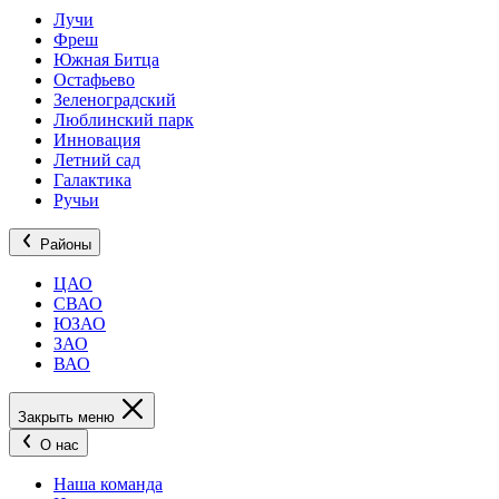
Лучи
Фреш
Южная Битца
Остафьево
Зеленоградский
Люблинский парк
Инновация
Летний сад
Галактика
Ручьи
Районы
ЦАО
СВАО
ЮЗАО
ЗАО
ВАО
Закрыть меню
О нас
Наша команда