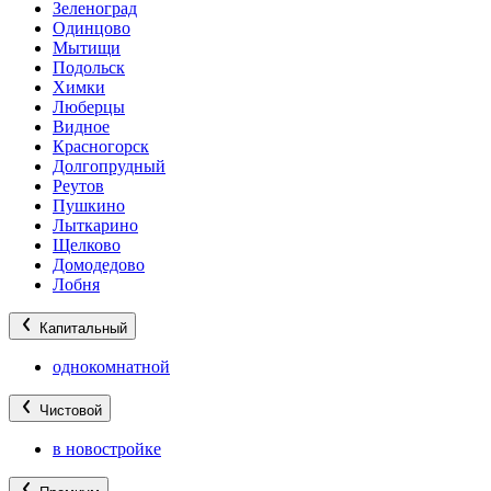
Зеленоград
Одинцово
Мытищи
Подольск
Химки
Люберцы
Видное
Красногорск
Долгопрудный
Реутов
Пушкино
Лыткарино
Щелково
Домодедово
Лобня
Капитальный
однокомнатной
Чистовой
в новостройке