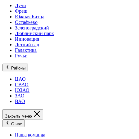
Лучи
Фреш
Южная Битца
Остафьево
Зеленоградский
Люблинский парк
Инновация
Летний сад
Галактика
Ручьи
Районы
ЦАО
СВАО
ЮЗАО
ЗАО
ВАО
Закрыть меню
О нас
Наша команда