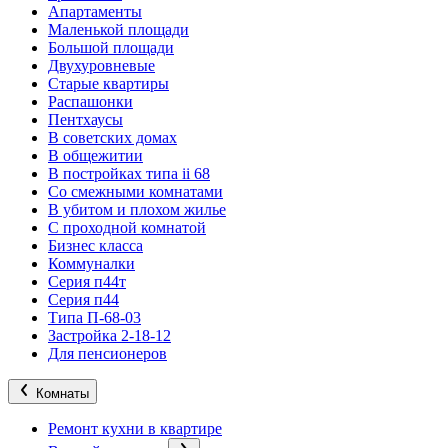
Апартаменты
Маленькой площади
Большой площади
Двухуровневые
Старые квартиры
Распашонки
Пентхаусы
В советских домах
В общежитии
В постройках типа ii 68
Со смежными комнатами
В убитом и плохом жилье
С проходной комнатой
Бизнес класса
Коммуналки
Серия п44т
Серия п44
Типа П-68-03
Застройка 2-18-12
Для пенсионеров
Комнаты
Ремонт кухни в квартире