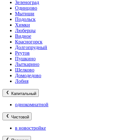
Зеленоград
Одинцово
Мытищи
Подольск
Химки
Люберцы
Видное
Красногорск
Долгопрудный
Реутов
Пушкино
Лыткарино
Щелково
Домодедово
Лобня
Капитальный
однокомнатной
Чистовой
в новостройке