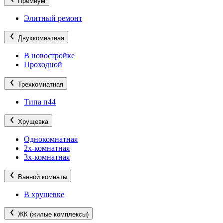
Премиум
Элитный ремонт
Двухкомнатная
В новостройке
Проходной
Трехкомнатная
Типа п44
Хрущевка
Однокомнатная
2х-комнатная
3х-комнатная
Ванной комнаты
В хрущевке
ЖК (жилые комплексы)