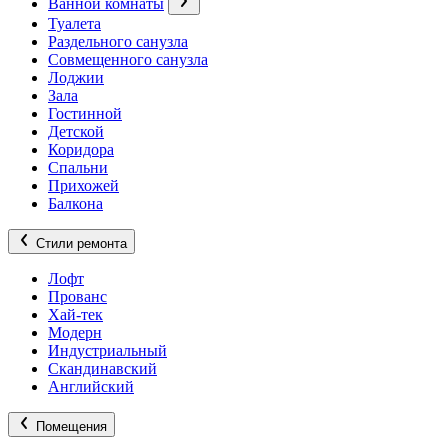
Ванной комнаты
Туалета
Раздельного санузла
Совмещенного санузла
Лоджии
Зала
Гостинной
Детской
Коридора
Спальни
Прихожей
Балкона
Стили ремонта
Лофт
Прованс
Хай-тек
Модерн
Индустриальный
Скандинавский
Английский
Помещения