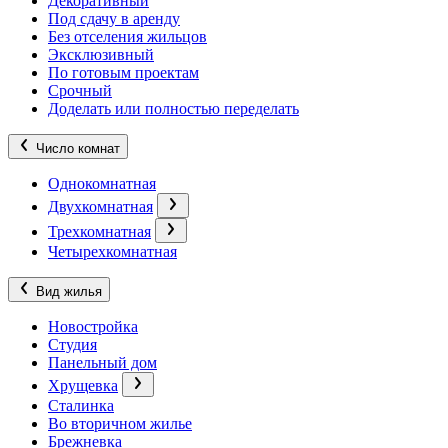
Декоративный
Под сдачу в аренду
Без отселения жильцов
Эксклюзивный
По готовым проектам
Срочный
Доделать или полностью переделать
Число комнат
Однокомнатная
Двухкомнатная
Трехкомнатная
Четырехкомнатная
Вид жилья
Новостройка
Студия
Панельный дом
Хрущевка
Сталинка
Во вторичном жилье
Брежневка