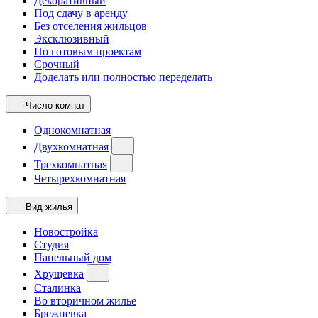
Декоративный
Под сдачу в аренду
Без отселения жильцов
Эксклюзивный
По готовым проектам
Срочный
Доделать или полностью переделать
Число комнат
Однокомнатная
Двухкомнатная
Трехкомнатная
Четырехкомнатная
Вид жилья
Новостройка
Студия
Панельный дом
Хрущевка
Сталинка
Во вторичном жилье
Брежневка