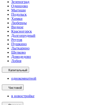
Зеленоград
Одинцово
Мытищи
Подольск
Химки
Люберцы
Видное
Красногорск
Долгопрудный
Реутов
Пушкино
Лыткарино
Щелково
Домодедово
Лобня
Капитальный
однокомнатной
Чистовой
в новостройке