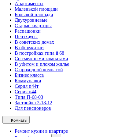
Апартаменты
Маленькой площади
Большой площади
Двухуровневые
Старые квартиры
Распашонки
Пентхаусы
В советских домах
В общежитии
В постройках типа ii 68
Со смежными комнатами
В убитом и плохом жилье
С проходной комнатой
Бизнес класса
Коммуналки
Серия п44т
Серия п44
Типа П-68-03
Застройка 2-18-12
Для пенсионеров
Комнаты
Ремонт кухни в квартире