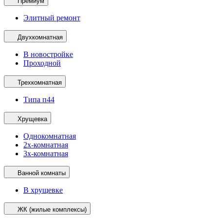
Премиум
Элитный ремонт
Двухкомнатная
В новостройке
Проходной
Трехкомнатная
Типа п44
Хрущевка
Однокомнатная
2х-комнатная
3х-комнатная
Ванной комнаты
В хрущевке
ЖК (жилые комплексы)