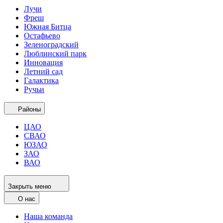
Лучи
Фреш
Южная Битца
Остафьево
Зеленоградский
Люблинский парк
Инновация
Летний сад
Галактика
Ручьи
Районы
ЦАО
СВАО
ЮЗАО
ЗАО
ВАО
Закрыть меню
О нас
Наша команда