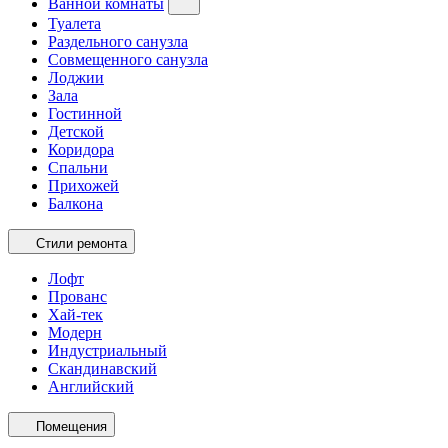
Ванной комнаты
Туалета
Раздельного санузла
Совмещенного санузла
Лоджии
Зала
Гостинной
Детской
Коридора
Спальни
Прихожей
Балкона
Стили ремонта
Лофт
Прованс
Хай-тек
Модерн
Индустриальный
Скандинавский
Английский
Помещения