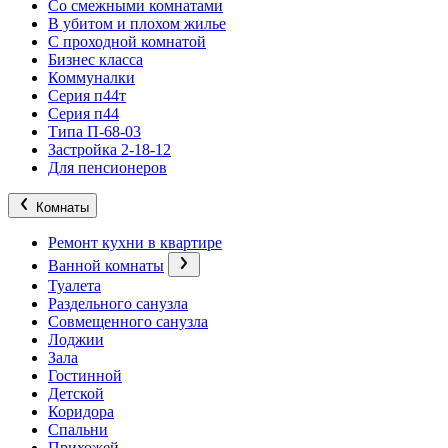
Со смежными комнатами
В убитом и плохом жилье
С проходной комнатой
Бизнес класса
Коммуналки
Серия п44т
Серия п44
Типа П-68-03
Застройка 2-18-12
Для пенсионеров
Комнаты
Ремонт кухни в квартире
Ванной комнаты
Туалета
Раздельного санузла
Совмещенного санузла
Лоджии
Зала
Гостинной
Детской
Коридора
Спальни
Прихожей