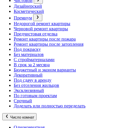
Чистовой
Дизайнерский
Косметический
Премиум
Недорогой ремонт квартиры
Черновой ремонт квартиры
Предчистовая отделка
Ремонт квартиры после пожара
Ремонт квартиры после затопления
Под покраску
Без материалов
С стройматериалами
В срок за 2 месяца
Бюджетный и эконом варианты
Декоративный
Под сдачу в аренду
Без отселения жильцов
Эксклюзивный
По готовым проектам
Срочный
Доделать или полностью переделать
Число комнат
Однокомнатная