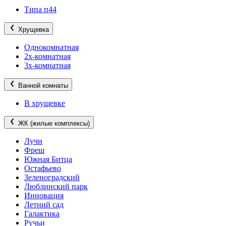
Типа п44
Хрущевка
Однокомнатная
2х-комнатная
3х-комнатная
Ванной комнаты
В хрущевке
ЖК (жилые комплексы)
Лучи
Фреш
Южная Битца
Остафьево
Зеленоградский
Люблинский парк
Инновация
Летний сад
Галактика
Ручьи