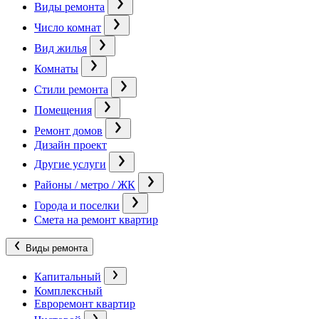
Виды ремонта
Число комнат
Вид жилья
Комнаты
Стили ремонта
Помещения
Ремонт домов
Дизайн проект
Другие услуги
Районы / метро / ЖК
Города и поселки
Смета на ремонт квартир
Виды ремонта
Капитальный
Комплексный
Евроремонт квартир