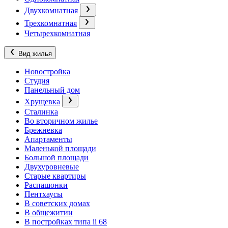
Двухкомнатная
Трехкомнатная
Четырехкомнатная
Вид жилья
Новостройка
Студия
Панельный дом
Хрущевка
Сталинка
Во вторичном жилье
Брежневка
Апартаменты
Маленькой площади
Большой площади
Двухуровневые
Старые квартиры
Распашонки
Пентхаусы
В советских домах
В общежитии
В постройках типа ii 68