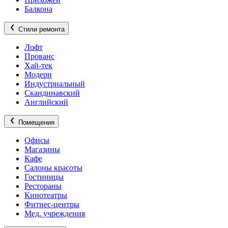
Балкона
Стили ремонта
Лофт
Прованс
Хай-тек
Модерн
Индустриальный
Скандинавский
Английский
Помещения
Офисы
Магазины
Кафе
Салоны красоты
Гостиницы
Рестораны
Кинотеатры
Фитнес-центры
Мед. учреждения