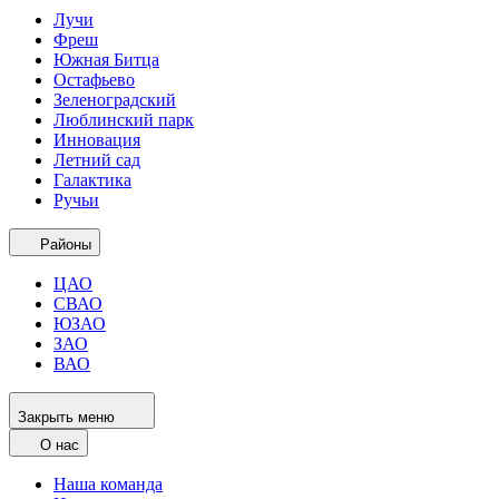
Лучи
Фреш
Южная Битца
Остафьево
Зеленоградский
Люблинский парк
Инновация
Летний сад
Галактика
Ручьи
Районы
ЦАО
СВАО
ЮЗАО
ЗАО
ВАО
Закрыть меню
О нас
Наша команда