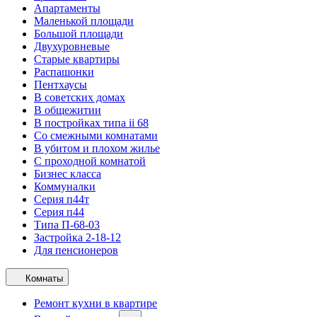
Апартаменты
Маленькой площади
Большой площади
Двухуровневые
Старые квартиры
Распашонки
Пентхаусы
В советских домах
В общежитии
В постройках типа ii 68
Со смежными комнатами
В убитом и плохом жилье
С проходной комнатой
Бизнес класса
Коммуналки
Серия п44т
Серия п44
Типа П-68-03
Застройка 2-18-12
Для пенсионеров
Комнаты
Ремонт кухни в квартире