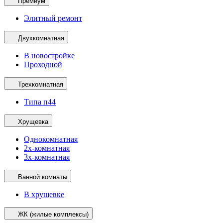
Премиум
Элитный ремонт
Двухкомнатная
В новостройке
Проходной
Трехкомнатная
Типа п44
Хрущевка
Однокомнатная
2х-комнатная
3х-комнатная
Ванной комнаты
В хрущевке
ЖК (жилые комплексы)