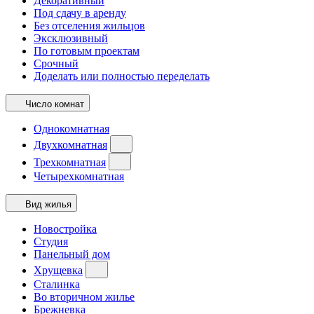
Декоративный
Под сдачу в аренду
Без отселения жильцов
Эксклюзивный
По готовым проектам
Срочный
Доделать или полностью переделать
Число комнат
Однокомнатная
Двухкомнатная
Трехкомнатная
Четырехкомнатная
Вид жилья
Новостройка
Студия
Панельный дом
Хрущевка
Сталинка
Во вторичном жилье
Брежневка