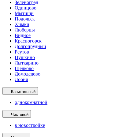
Зеленоград
Одинцово
Мытищи
Подольск
Химки
Люберцы
Видное
Красногорск
Долгопрудный
Реутов
Пушкино
Лыткарино
Щелково
Домодедово
Лобня
Капитальный
однокомнатной
Чистовой
в новостройке