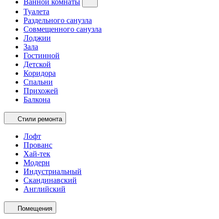
Ванной комнаты
Туалета
Раздельного санузла
Совмещенного санузла
Лоджии
Зала
Гостинной
Детской
Коридора
Спальни
Прихожей
Балкона
Стили ремонта
Лофт
Прованс
Хай-тек
Модерн
Индустриальный
Скандинавский
Английский
Помещения