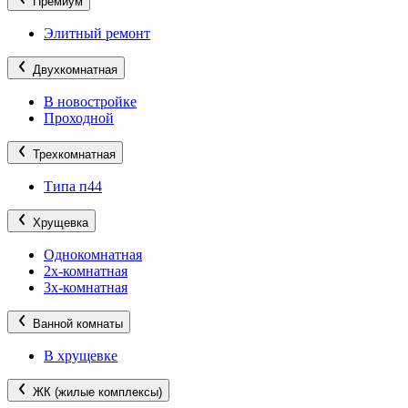
Премиум
Элитный ремонт
Двухкомнатная
В новостройке
Проходной
Трехкомнатная
Типа п44
Хрущевка
Однокомнатная
2х-комнатная
3х-комнатная
Ванной комнаты
В хрущевке
ЖК (жилые комплексы)