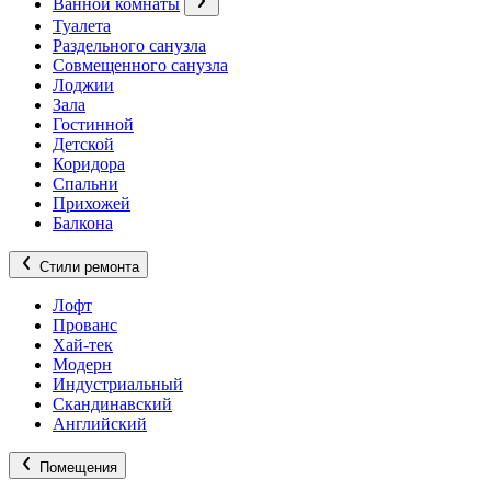
Ванной комнаты
Туалета
Раздельного санузла
Совмещенного санузла
Лоджии
Зала
Гостинной
Детской
Коридора
Спальни
Прихожей
Балкона
Стили ремонта
Лофт
Прованс
Хай-тек
Модерн
Индустриальный
Скандинавский
Английский
Помещения