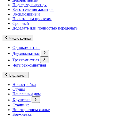
Декоративный
Под сдачу в аренду
Без отселения жильцов
Эксклюзивный
По готовым проектам
Срочный
Доделать или полностью переделать
Число комнат
Однокомнатная
Двухкомнатная
Трехкомнатная
Четырехкомнатная
Вид жилья
Новостройка
Студия
Панельный дом
Хрущевка
Сталинка
Во вторичном жилье
Брежневка