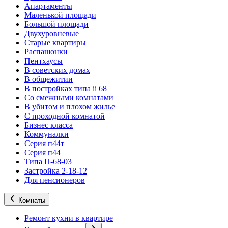
Апартаменты
Маленькой площади
Большой площади
Двухуровневые
Старые квартиры
Распашонки
Пентхаусы
В советских домах
В общежитии
В постройках типа ii 68
Со смежными комнатами
В убитом и плохом жилье
С проходной комнатой
Бизнес класса
Коммуналки
Серия п44т
Серия п44
Типа П-68-03
Застройка 2-18-12
Для пенсионеров
Комнаты
Ремонт кухни в квартире