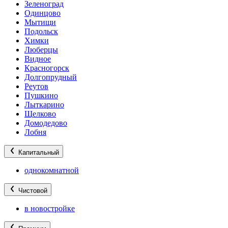
Зеленоград
Одинцово
Мытищи
Подольск
Химки
Люберцы
Видное
Красногорск
Долгопрудный
Реутов
Пушкино
Лыткарино
Щелково
Домодедово
Лобня
Капитальный
однокомнатной
Чистовой
в новостройке