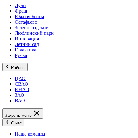
Лучи
Фреш
Южная Битца
Остафьево
Зеленоградский
Люблинский парк
Инновация
Летний сад
Галактика
Ручьи
Районы
ЦАО
СВАО
ЮЗАО
ЗАО
ВАО
Закрыть меню
О нас
Наша команда