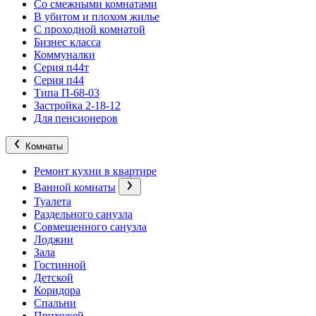
Со смежными комнатами
В убитом и плохом жилье
С проходной комнатой
Бизнес класса
Коммуналки
Серия п44т
Серия п44
Типа П-68-03
Застройка 2-18-12
Для пенсионеров
Комнаты
Ремонт кухни в квартире
Ванной комнаты
Туалета
Раздельного санузла
Совмещенного санузла
Лоджии
Зала
Гостинной
Детской
Коридора
Спальни
Прихожей