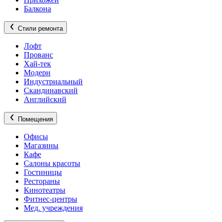
Балкона
Стили ремонта
Лофт
Прованс
Хай-тек
Модерн
Индустриальный
Скандинавский
Английский
Помещения
Офисы
Магазины
Кафе
Салоны красоты
Гостиницы
Рестораны
Кинотеатры
Фитнес-центры
Мед. учреждения