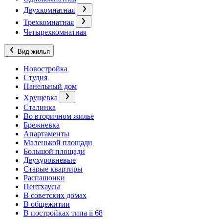
Двухкомнатная
Трехкомнатная
Четырехкомнатная
Вид жилья
Новостройка
Студия
Панельный дом
Хрущевка
Сталинка
Во вторичном жилье
Брежневка
Апартаменты
Маленькой площади
Большой площади
Двухуровневые
Старые квартиры
Распашонки
Пентхаусы
В советских домах
В общежитии
В постройках типа ii 68