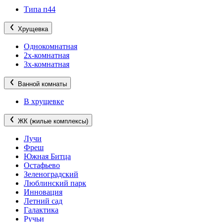
Типа п44
Хрущевка
Однокомнатная
2х-комнатная
3х-комнатная
Ванной комнаты
В хрущевке
ЖК (жилые комплексы)
Лучи
Фреш
Южная Битца
Остафьево
Зеленоградский
Люблинский парк
Инновация
Летний сад
Галактика
Ручьи