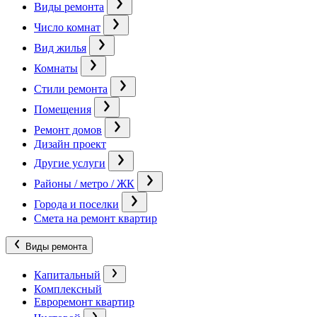
Виды ремонта
Число комнат
Вид жилья
Комнаты
Стили ремонта
Помещения
Ремонт домов
Дизайн проект
Другие услуги
Районы / метро / ЖК
Города и поселки
Смета на ремонт квартир
Виды ремонта
Капитальный
Комплексный
Евроремонт квартир