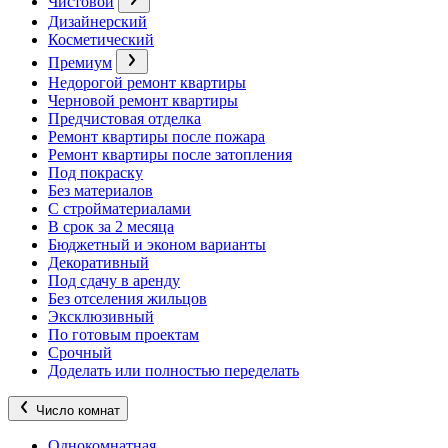
Чистовой
Дизайнерский
Косметический
Премиум
Недорогой ремонт квартиры
Черновой ремонт квартиры
Предчистовая отделка
Ремонт квартиры после пожара
Ремонт квартиры после затопления
Под покраску
Без материалов
С стройматериалами
В срок за 2 месяца
Бюджетный и эконом варианты
Декоративный
Под сдачу в аренду
Без отселения жильцов
Эксклюзивный
По готовым проектам
Срочный
Доделать или полностью переделать
Число комнат
Однокомнатная