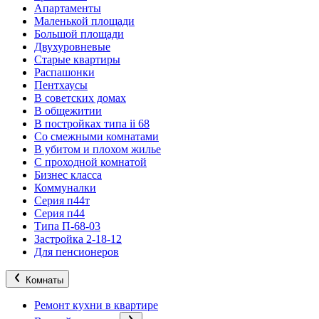
Апартаменты
Маленькой площади
Большой площади
Двухуровневые
Старые квартиры
Распашонки
Пентхаусы
В советских домах
В общежитии
В постройках типа ii 68
Со смежными комнатами
В убитом и плохом жилье
С проходной комнатой
Бизнес класса
Коммуналки
Серия п44т
Серия п44
Типа П-68-03
Застройка 2-18-12
Для пенсионеров
Комнаты
Ремонт кухни в квартире