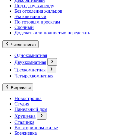
Декоративный
Под сдачу в аренду
Без отселения жильцов
Эксклюзивный
По готовым проектам
Срочный
Доделать или полностью переделать
Число комнат
Однокомнатная
Двухкомнатная
Трехкомнатная
Четырехкомнатная
Вид жилья
Новостройка
Студия
Панельный дом
Хрущевка
Сталинка
Во вторичном жилье
Брежневка