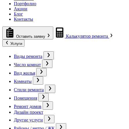
Портфолио
Акции
Блог
Контакты
Калькулятор ремонта
Оставить заявку
Услуги
Виды ремонта
Число комнат
Вид жилья
Комнаты
Стили ремонта
Помещения
Ремонт домов
Дизайн проект
Другие услуги
Районы / метро / ЖК