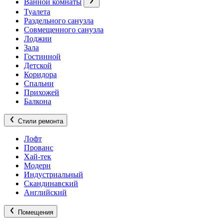
Ванной комнаты
Туалета
Раздельного санузла
Совмещенного санузла
Лоджии
Зала
Гостинной
Детской
Коридора
Спальни
Прихожей
Балкона
Стили ремонта
Лофт
Прованс
Хай-тек
Модерн
Индустриальный
Скандинавский
Английский
Помещения