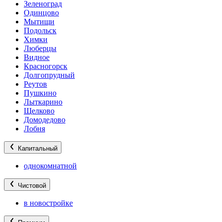
Зеленоград
Одинцово
Мытищи
Подольск
Химки
Люберцы
Видное
Красногорск
Долгопрудный
Реутов
Пушкино
Лыткарино
Щелково
Домодедово
Лобня
Капитальный
однокомнатной
Чистовой
в новостройке