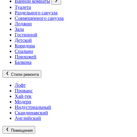
Ванной комнаты
Туалета
Раздельного санузла
Совмещенного санузла
Лоджии
Зала
Гостинной
Детской
Коридора
Спальни
Прихожей
Балкона
Стили ремонта
Лофт
Прованс
Хай-тек
Модерн
Индустриальный
Скандинавский
Английский
Помещения