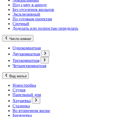
Декоративный
Под сдачу в аренду
Без отселения жильцов
Эксклюзивный
По готовым проектам
Срочный
Доделать или полностью переделать
Число комнат
Однокомнатная
Двухкомнатная
Трехкомнатная
Четырехкомнатная
Вид жилья
Новостройка
Студия
Панельный дом
Хрущевка
Сталинка
Во вторичном жилье
Брежневка