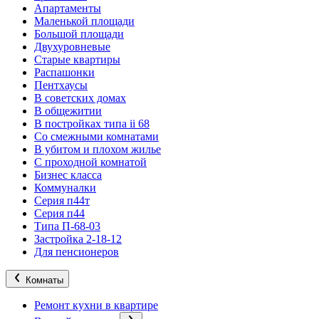
Апартаменты
Маленькой площади
Большой площади
Двухуровневые
Старые квартиры
Распашонки
Пентхаусы
В советских домах
В общежитии
В постройках типа ii 68
Со смежными комнатами
В убитом и плохом жилье
С проходной комнатой
Бизнес класса
Коммуналки
Серия п44т
Серия п44
Типа П-68-03
Застройка 2-18-12
Для пенсионеров
Комнаты
Ремонт кухни в квартире