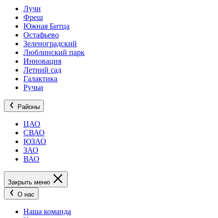
Лучи
Фреш
Южная Битца
Остафьево
Зеленоградский
Люблинский парк
Инновация
Летний сад
Галактика
Ручьи
Районы
ЦАО
СВАО
ЮЗАО
ЗАО
ВАО
Закрыть меню
О нас
Наша команда