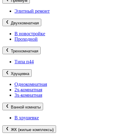
Премиум
Элитный ремонт
Двухкомнатная
В новостройке
Проходной
Трехкомнатная
Типа п44
Хрущевка
Однокомнатная
2х-комнатная
3х-комнатная
Ванной комнаты
В хрущевке
ЖК (жилые комплексы)