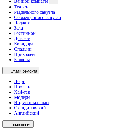
Ванной комнаты
Туалета
Раздельного санузла
Совмещенного санузла
Лоджии
Зала
Гостинной
Детской
Коридора
Спальни
Прихожей
Балкона
Стили ремонта
Лофт
Прованс
Хай-тек
Модерн
Индустриальный
Скандинавский
Английский
Помещения