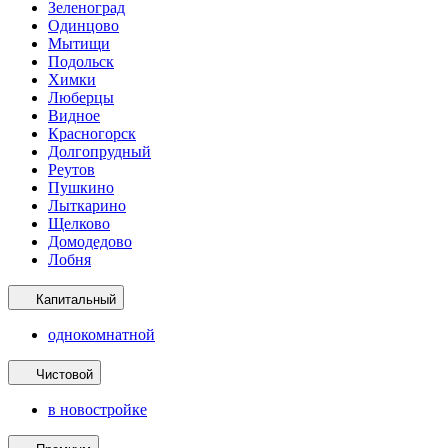
Зеленоград
Одинцово
Мытищи
Подольск
Химки
Люберцы
Видное
Красногорск
Долгопрудный
Реутов
Пушкино
Лыткарино
Щелково
Домодедово
Лобня
Капитальный
однокомнатной
Чистовой
в новостройке