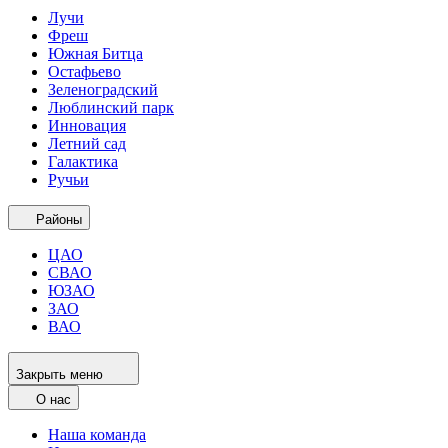
Лучи
Фреш
Южная Битца
Остафьево
Зеленоградский
Люблинский парк
Инновация
Летний сад
Галактика
Ручьи
Районы
ЦАО
СВАО
ЮЗАО
ЗАО
ВАО
Закрыть меню
О нас
Наша команда