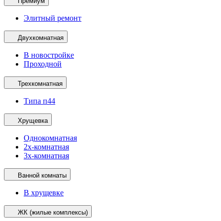
Премиум
Элитный ремонт
Двухкомнатная
В новостройке
Проходной
Трехкомнатная
Типа п44
Хрущевка
Однокомнатная
2х-комнатная
3х-комнатная
Ванной комнаты
В хрущевке
ЖК (жилые комплексы)