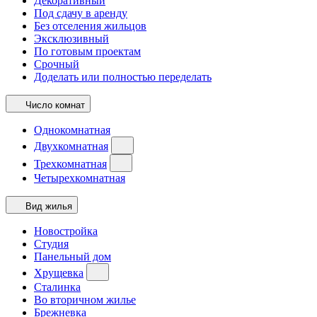
Декоративный
Под сдачу в аренду
Без отселения жильцов
Эксклюзивный
По готовым проектам
Срочный
Доделать или полностью переделать
Число комнат
Однокомнатная
Двухкомнатная
Трехкомнатная
Четырехкомнатная
Вид жилья
Новостройка
Студия
Панельный дом
Хрущевка
Сталинка
Во вторичном жилье
Брежневка