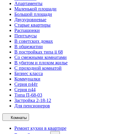
Апартаменты
Маленькой площади
Большой площади
Двухуровневые
Старые квартиры
Распашонки
Пентхаусы
В советских домах
В общежитии
В постройках типа ii 68
Со смежными комнатами
В убитом и плохом жилье
С проходной комнатой
Бизнес класса
Коммуналки
Серия п44т
Серия п44
Типа П-68-03
Застройка 2-18-12
Для пенсионеров
Комнаты
Ремонт кухни в квартире