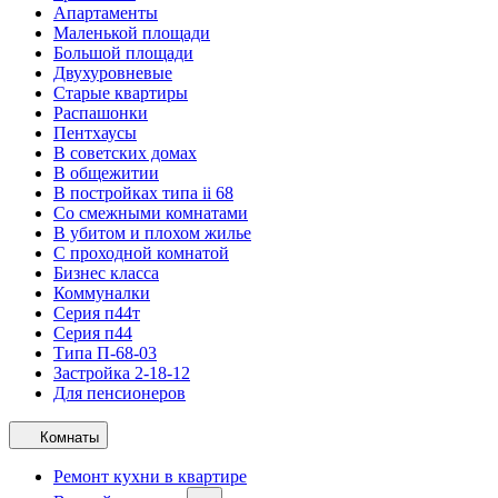
Апартаменты
Маленькой площади
Большой площади
Двухуровневые
Старые квартиры
Распашонки
Пентхаусы
В советских домах
В общежитии
В постройках типа ii 68
Со смежными комнатами
В убитом и плохом жилье
С проходной комнатой
Бизнес класса
Коммуналки
Серия п44т
Серия п44
Типа П-68-03
Застройка 2-18-12
Для пенсионеров
Комнаты
Ремонт кухни в квартире