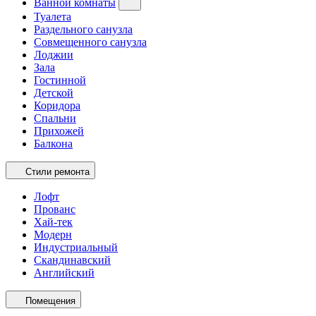
Ванной комнаты
Туалета
Раздельного санузла
Совмещенного санузла
Лоджии
Зала
Гостинной
Детской
Коридора
Спальни
Прихожей
Балкона
Стили ремонта
Лофт
Прованс
Хай-тек
Модерн
Индустриальный
Скандинавский
Английский
Помещения