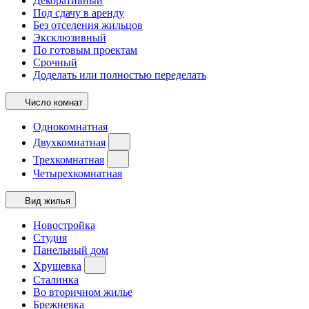
Декоративный
Под сдачу в аренду
Без отселения жильцов
Эксклюзивный
По готовым проектам
Срочный
Доделать или полностью переделать
Число комнат
Однокомнатная
Двухкомнатная
Трехкомнатная
Четырехкомнатная
Вид жилья
Новостройка
Студия
Панельный дом
Хрущевка
Сталинка
Во вторичном жилье
Брежневка