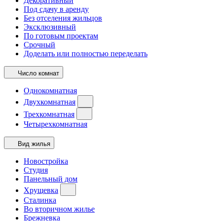
Декоративный
Под сдачу в аренду
Без отселения жильцов
Эксклюзивный
По готовым проектам
Срочный
Доделать или полностью переделать
Число комнат
Однокомнатная
Двухкомнатная
Трехкомнатная
Четырехкомнатная
Вид жилья
Новостройка
Студия
Панельный дом
Хрущевка
Сталинка
Во вторичном жилье
Брежневка