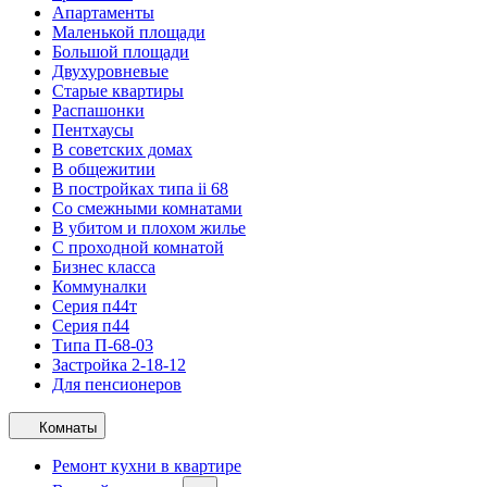
Апартаменты
Маленькой площади
Большой площади
Двухуровневые
Старые квартиры
Распашонки
Пентхаусы
В советских домах
В общежитии
В постройках типа ii 68
Со смежными комнатами
В убитом и плохом жилье
С проходной комнатой
Бизнес класса
Коммуналки
Серия п44т
Серия п44
Типа П-68-03
Застройка 2-18-12
Для пенсионеров
Комнаты
Ремонт кухни в квартире