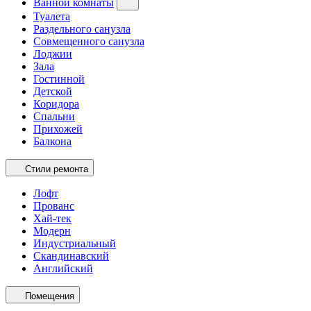
Ванной комнаты
Туалета
Раздельного санузла
Совмещенного санузла
Лоджии
Зала
Гостинной
Детской
Коридора
Спальни
Прихожей
Балкона
Стили ремонта
Лофт
Прованс
Хай-тек
Модерн
Индустриальный
Скандинавский
Английский
Помещения