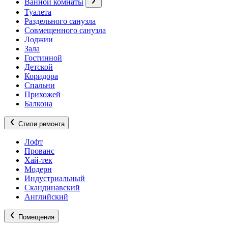
Ванной комнаты
Туалета
Раздельного санузла
Совмещенного санузла
Лоджии
Зала
Гостинной
Детской
Коридора
Спальни
Прихожей
Балкона
Стили ремонта
Лофт
Прованс
Хай-тек
Модерн
Индустриальный
Скандинавский
Английский
Помещения