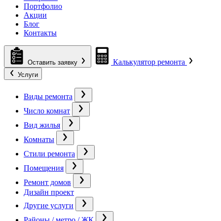
Портфолио
Акции
Блог
Контакты
Калькулятор ремонта
Оставить заявку
Услуги
Виды ремонта
Число комнат
Вид жилья
Комнаты
Стили ремонта
Помещения
Ремонт домов
Дизайн проект
Другие услуги
Районы / метро / ЖК