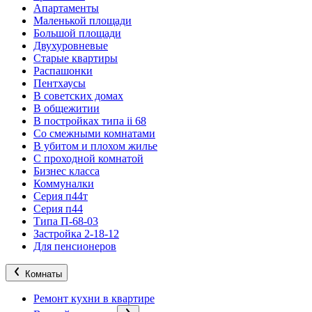
Апартаменты
Маленькой площади
Большой площади
Двухуровневые
Старые квартиры
Распашонки
Пентхаусы
В советских домах
В общежитии
В постройках типа ii 68
Со смежными комнатами
В убитом и плохом жилье
С проходной комнатой
Бизнес класса
Коммуналки
Серия п44т
Серия п44
Типа П-68-03
Застройка 2-18-12
Для пенсионеров
Комнаты
Ремонт кухни в квартире