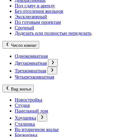
Декоративный
Под сдачу в аренду
Без отселения жильцов
Эксклюзивный
По готовым проектам
Срочный
Доделать или полностью переделать
Число комнат
Однокомнатная
Двухкомнатная
Трехкомнатная
Четырехкомнатная
Вид жилья
Новостройка
Студия
Панельный дом
Хрущевка
Сталинка
Во вторичном жилье
Брежневка